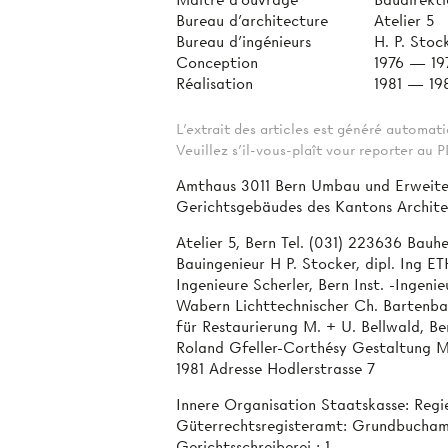
Bureau d'architecture
Atelier 5
Bureau d'ingénieurs
H. P. Stoc
Conception
1976 — 19
Réalisation
1981 — 19
L'extrait des articles est généré automa
Veuillez s'il-vous-plaît vour reporter au
Amthaus 3011 Bern Umbau und Erweite
Gerichtsgebäudes des Kantons Archit
Atelier 5, Bern Tel. (031) 223636 Bauh
Bauingenieur H P. Stocker, dipl. Ing E
Ingenieure Scherler, Bern Inst. -Ingen
Wabern Lichttechnischer Ch. Bartenbac
für Restaurierung M. + U. Bellwald, Be
Roland Gfeller-Corthésy Gestaltung Mü
1981 Adresse Hodlerstrasse 7
Innere Organisation Staatskasse: Regie
Güterrechtsregisteramt: Grundbuchamt: 
Gerichtsschreiberei : 1.