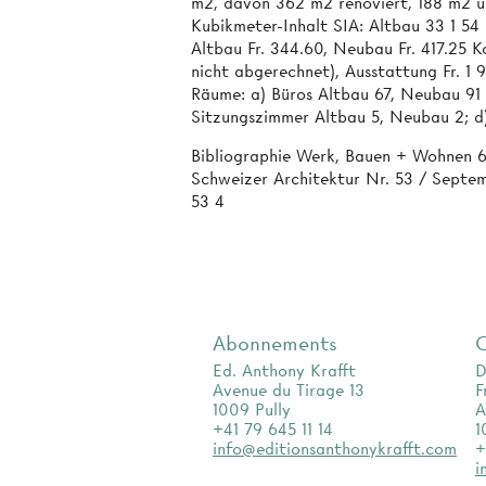
m2, davon 362 m2 renoviert, 188 m2 
Kubikmeter-Inhalt SIA: Altbau 33 1 5
Altbau Fr. 344.60, Neubau Fr. 417.25 
nicht abgerechnet), Ausstattung Fr. 1
Räume: a) Büros Altbau 67, Neubau 91 ;
Sitzungszimmer Altbau 5, Neubau 2; d
Bibliographie Werk, Bauen + Wohnen 6
Schweizer Architektur Nr. 53 / Septem
53 4
Abonnements
Ed. Anthony Krafft
D
Avenue du Tirage 13
F
1009 Pully
A
+41 79 645 11 14
1
info@editionsanthonykrafft.com
+
i