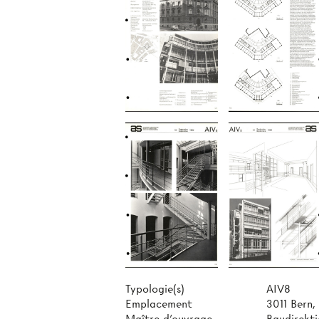
Typologie(s)
AIV8
Emplacement
3011 Bern,
Maître d'ouvrage
Baudirekt