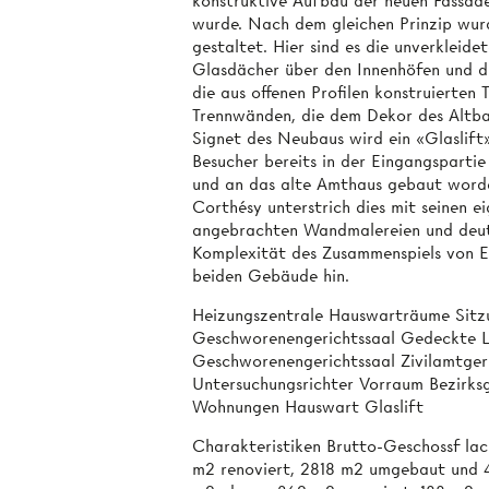
konstruktive Aufbau der neuen Fassade
wurde. Nach dem gleichen Prinzip wur
gestaltet. Hier sind es die unverkleide
Glasdächer über den Innenhöfen und di
die aus offenen Profilen konstruierten
Trennwänden, die dem Dekor des Altbau
Signet des Neubaus wird ein «Glaslift»
Besucher bereits in der Eingangspartie 
und an das alte Amthaus gebaut worden
Corthésy unterstrich dies mit seinen e
angebrachten Wandmalereien und deute
Komplexität des Zusammenspiels von 
beiden Gebäude hin.
Heizungszentrale Hauswarträume Sit
Geschworenengerichtssaal Gedeckte 
Geschworenengerichtssaal Zivilamtgeri
Untersuchungsrichter Vorraum Bezirks
Wohnungen Hauswart Glaslift
Charakteristiken Brutto-Geschossf la
m2 renoviert, 2818 m2 umgebaut und 4