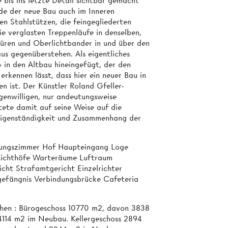
 bis ins letzte Detail sichtbar gemacht
de der neue Bau auch im Inneren
ten Stahlstützen, die feingegliederten
e verglasten Treppenläufe in denselben,
 Türen und Oberlichtbander in und über den
s gegenüberstehen. Als eigentliches
 in den Altbau hineingefügt, der den
erkennen lässt, dass hier ein neuer Bau in
 ist. Der Künstler Roland Gfeller-
igenwilligen, nur andeutungsweise
te damit auf seine Weise auf die
Eigenständigkeit und Zusammenhang der
zungszimmer Hof Haupteingang Loge
Lichthöfe Warteräume Luftraum
cht Strafamtgericht Einzelrichter
gefängnis Verbindungsbrücke Cafeteria
chen : Bürogeschoss 10770 m2, davon 3838
114 m2 im Neubau. Kellergeschoss 2894