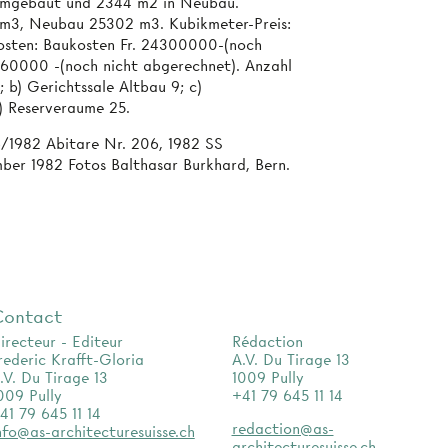
umgebaut und 2344 m2 in Neubau.
4 m3, Neubau 25302 m3. Kubikmeter-Preis:
Kosten: Baukosten Fr. 24300000-(noch
 960000 -(noch nicht abgerechnet). Anzahl
 b) Gerichtssale Altbau 9; c)
) Reserveraume 25.
/1982 Abitare Nr. 206, 1982 SS
ber 1982 Fotos Balthasar Burkhard, Bern.
Contact
irecteur - Editeur
Rédaction
rederic Krafft-Gloria
A.V. Du Tirage 13
.V. Du Tirage 13
1009 Pully
009 Pully
+41 79 645 11 14
41 79 645 11 14
redaction@as-
nfo@as-architecturesuisse.ch
architecturesuisse.ch