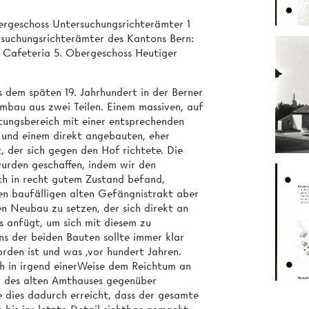
ergeschoss Untersuchungsrichterämter 1
rsuchungsrichterämter des Kantons Bern:
 Cafeteria 5. Obergeschoss Heutiger
 dem späten 19. Jahrhundert in der Berner
mbau aus zwei Teilen. Einem massiven, auf
tungsbereich mit einer entsprechenden
 und einem direkt angebauten, eher
, der sich gegen den Hof richtete. Die
wurden geschaffen, indem wir den
ich in recht gutem Zustand befand,
en baufälligen alten Gefängnistrakt aber
en Neubau zu setzen, der sich direkt an
s anfügt, um sich mit diesem zu
ns der beiden Bauten sollte immer klar
rden ist und was ,vor hundert Jahren.
h in irgend einerWeise dem Reichtum an
n des alten Amthauses gegenüber
 dies dadurch erreicht, dass der gesamte