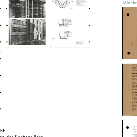
Téléch
 BE
ion des Kantons Bern