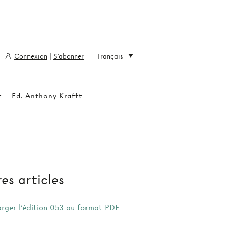
Connexion
|
S'abonner
Français
t
Ed. Anthony Krafft
es articles
arger l'édition 053 au format PDF