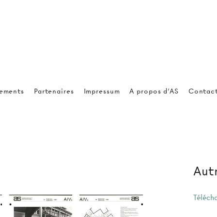
ements
Partenaires
Impressum
A propos d'AS
Contac
Autr
Téléch