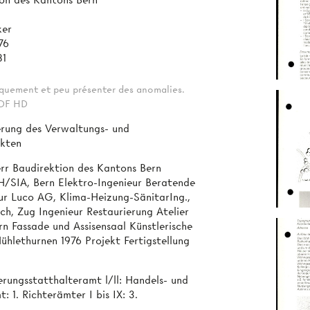
ker
76
81
tiquement et peu présenter des anomalies.
 PDF HD
rung des Verwaltungs- und
ekten
err Baudirektion des Kantons Bern
TH/SIA, Bern Elektro-Ingenieur Beratende
ieur Luco AG, Klima-Heizung-SänitarIng.,
h, Zug Ingenieur Restaurierung Atelier
rn Fassade und Assisensaal Künstlerische
hlethurnen 1976 Projekt Fertigstellung
rungsstatthalteramt l/ll: Handels- und
1. Richterämter I bis IX: 3.