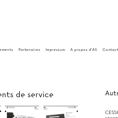
ements
Partenaires
Impressum
A propos d'AS
Contac
Autr
ents de service
CESS
secon