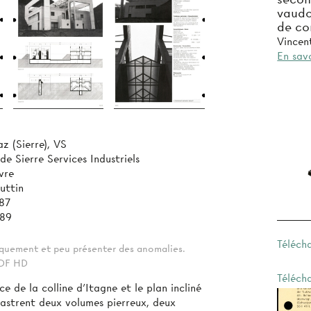
vaudo
de c
Vincen
En savo
z (Sierre), VS
 Sierre Services Industriels
vre
uttin
87
989
Téléch
tiquement et peu présenter des anomalies.
 PDF HD
Téléch
e de la colline d'Itagne et le plan incliné
ncastrent deux volumes pierreux, deux