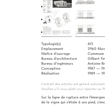
Typologie(s)
AI5
Emplacement
3960 Mura
Maître d'ouvrage
Commune de
Bureau d'architecture
Gilbert Fa
Bureau d'ingénieurs
Antoine Br
Conception
1987 — 19
Réalisation
1989 — 1
L'extrait des articles est généré automa
Veuillez s'il-vous-plaît vour reporter au
Sur la ligne de rupture entre l'émergenc
de la vigne qui s'étale à son pied, s'e