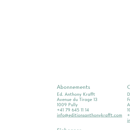
Abonnements
Ed. Anthony Krafft
D
Avenue du Tirage 13
F
1009 Pully
A
+41 79 645 11 14
1
info@editionsanthonykrafft.com
+
i