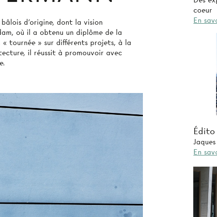
Des exp
coeur
En savo
lois d’origine, dont la vision
dam, où il a obtenu un diplôme de la
 tournée » sur différents projets, à la
itecture, il réussit à promouvoir avec
e.
Édito
Jaques
En savo