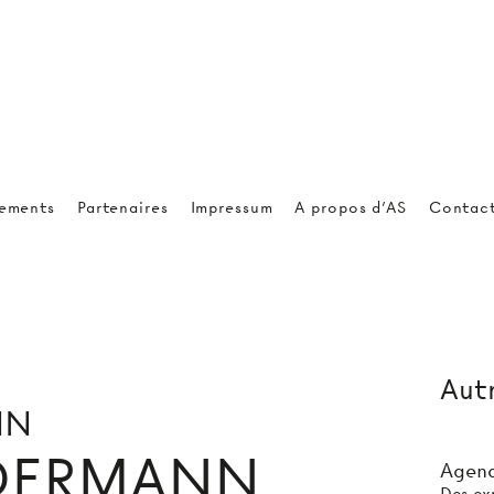
ements
Partenaires
Impressum
A propos d'AS
Contac
Autr
NN
DERMANN
Agend