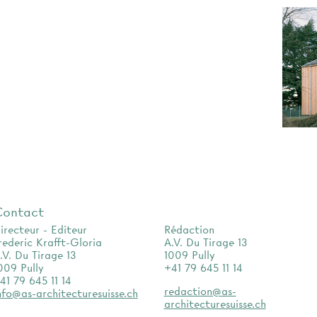
Contact
irecteur - Editeur
Rédaction
rederic Krafft-Gloria
A.V. Du Tirage 13
.V. Du Tirage 13
1009 Pully
009 Pully
+41 79 645 11 14
41 79 645 11 14
redaction@as-
nfo@as-architecturesuisse.ch
architecturesuisse.ch