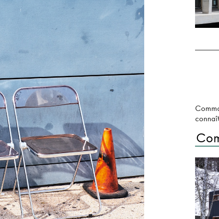
Comma
connaît
Com