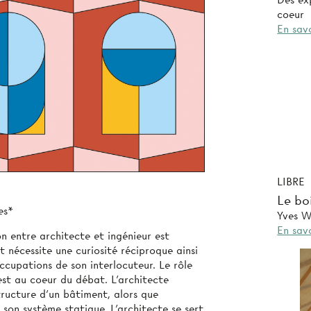
Des exp
coeur
En savo
LIBRE
Le bo
es*
Yves W
En savo
n entre architecte et ingénieur est
t nécessite une curiosité réciproque ainsi
cupations de son interlocuteur. Le rôle
est au coeur du débat. L’architecte
structure d’un bâtiment, alors que
e son système statique. L’architecte se sert