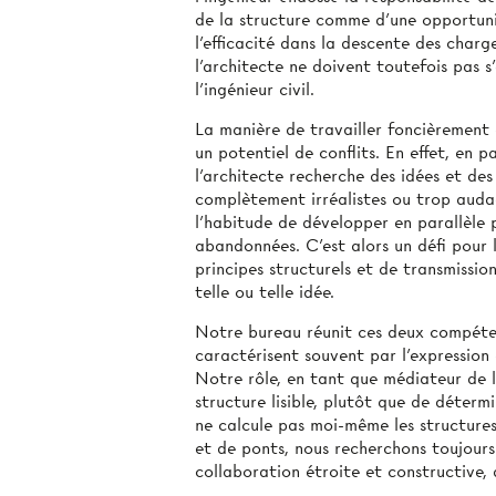
de la structure comme d’une opportunit
l’efficacité dans la descente des charg
l’architecte ne doivent toutefois pas 
l’ingénieur civil.
La manière de travailler foncièrement 
un potentiel de conflits. En effet, en p
l’architecte recherche des idées et de
complètement irréalistes ou trop audaci
l’habitude de développer en parallèle p
abandonnées. C’est alors un défi pour 
principes structurels et de transmission 
telle ou telle idée.
Notre bureau réunit ces deux compéten
caractérisent souvent par l’expression 
Notre rôle, en tant que médiateur de l
structure lisible, plutôt que de déterm
ne calcule pas moi-même les structures
et de ponts, nous recherchons toujours 
collaboration étroite et constructive,