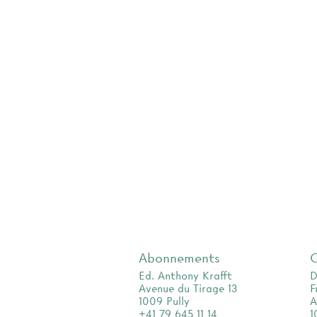
Abonnements
Ed. Anthony Krafft
D
Avenue du Tirage 13
F
1009 Pully
A
+41 79 645 11 14
1