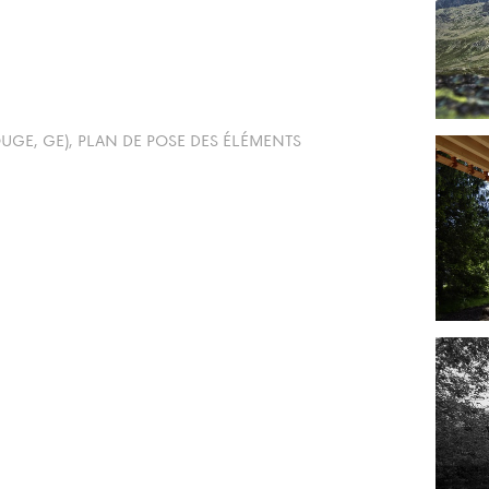
UGE, GE), PLAN DE POSE DES ÉLÉMENTS