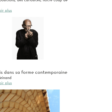
ositions, des curiosités, notre coup de
ir plus
is dans sa forme contemporaine
einand
ir plus