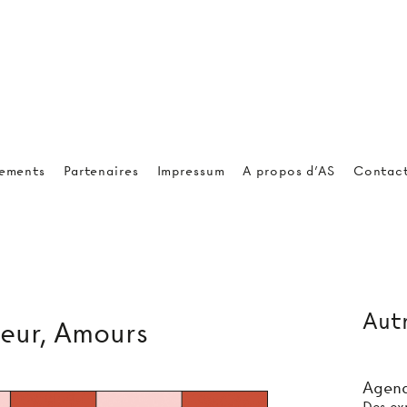
ements
Partenaires
Impressum
A propos d'AS
Contac
Autr
ieur, Amours
Agend