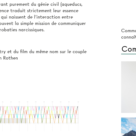
evant purement du génie civil (aqueducs,
ence traduit strictement leur essence
 qui naissent de l’interaction entre
souvent la simple mission de communiquer
robaties narcissiques.
Comma
connaît
Com
htry et du film du même nom sur le couple
on Rothen