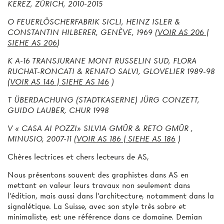
KEREZ, ZÜRICH, 2010-2015
O
FEUERLÖSCHERFABRIK SICLI, HEINZ ISLER &
CONSTANTIN HILBERER, GENÈVE, 1969 (
VOIR AS 206 |
SIEHE AS 206
)
K
A-16 TRANSJURANE MONT RUSSELIN SUD, FLORA
RUCHAT-RONCATI & RENATO SALVI, GLOVELIER 1989-98
(
VOIR AS 146 | SIEHE AS 146
)
T
ÜBERDACHUNG (STADTKASERNE) JÜRG CONZETT,
GUIDO LAUBER, CHUR 1998
V
« CASA AI POZZI» SILVIA GMÜR & RETO GMÜR ,
MINUSIO, 2007-11 (
VOIR AS 186 | SIEHE AS 186
)
Chères lectrices et chers lecteurs de AS,
Nous présentons souvent des graphistes dans AS en
mettant en valeur leurs travaux non seulement dans
l’édition, mais aussi dans l’architecture, notamment dans la
signalétique. La Suisse, avec son style très sobre et
minimaliste, est une référence dans ce domaine. Demian