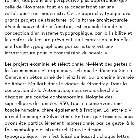
formes, adoptant une perspective plus approfondie que
celle de Novarese, tout en se concentrant sur une
esthétique transmoderniste. Cette approche, typique des
grands projets de structures, où la forme architecturale
découle souvent de la fonction, est cruciale lors de la
conception d’un système typographique, car la lisibilité et
le confort de lecture prévalent sur l’expression. « En effet,
une famille typographique, par sa nature, est une
infrastructure pour la transmission du savoir. »
Les projets examinés et sélectionnés révèlent des gestes à
la fois minimaux et organiques, tels que le dôme du Sicli à
Genève en béton armé de Heinz Isler, ou la chaîne inversée
de Robert Maillart dans le viaduc de Grandfey. Dans la
conception de la Automatico, nous avons cherché à
dégager une courbe contemporaine, éloignée des
superellipses des années 1950, tout en conservant une
touche humaine, chère également à Frutiger. La lettre « V
» rend hommage à Silvia Gmür. En tant que Tessinois, nous
avons été particulièrement impressionnés par ce geste, à la
fois symbolique et structurel. Dans le design
typographique, rien n’est laissé au hasard : chaque lettre