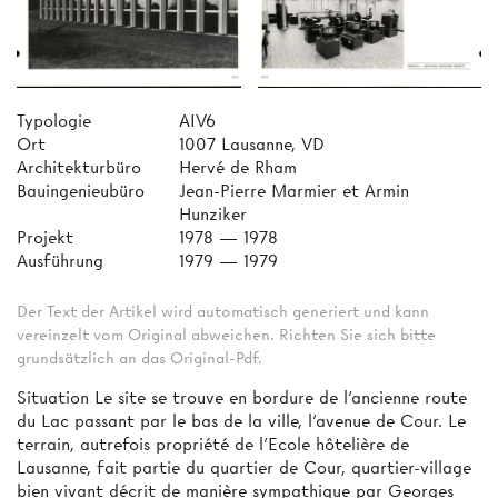
Typologie
AIV6
Ort
1007 Lausanne, VD
Architekturbüro
Hervé de Rham
Bauingenieubüro
Jean-Pierre Marmier et Armin
Hunziker
Projekt
1978 — 1978
Ausführung
1979 — 1979
Der Text der Artikel wird automatisch generiert und kann
vereinzelt vom Original abweichen. Richten Sie sich bitte
grundsätzlich an das Original-Pdf.
Situation Le site se trouve en bordure de l'ancienne route
du Lac passant par le bas de la ville, l'avenue de Cour. Le
terrain, autrefois propriété de l'Ecole hôtelière de
Lausanne, fait partie du quartier de Cour, quartier-village
bien vivant décrit de manière sympathique par Georges