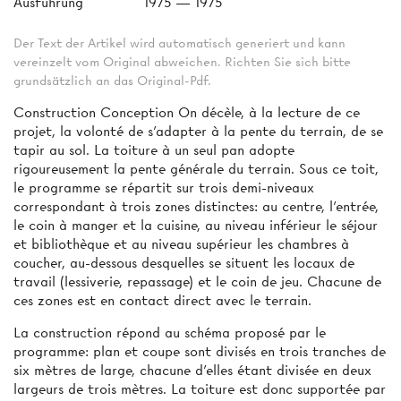
Ausführung
1975 — 1975
Der Text der Artikel wird automatisch generiert und kann
vereinzelt vom Original abweichen. Richten Sie sich bitte
grundsätzlich an das Original-Pdf.
Construction Conception On décèle, à la lecture de ce
projet, la volonté de s’adapter à la pente du terrain, de se
tapir au sol. La toiture à un seul pan adopte
rigoureusement la pente générale du terrain. Sous ce toit,
le programme se répartit sur trois demi-niveaux
correspondant à trois zones distinctes: au centre, l'entrée,
le coin à manger et la cuisine, au niveau inférieur le séjour
et bibliothèque et au niveau supérieur les chambres à
coucher, au-dessous desquelles se situent les locaux de
travail (lessiverie, repassage) et le coin de jeu. Chacune de
ces zones est en contact direct avec le terrain.
La construction répond au schéma proposé par le
programme: plan et coupe sont divisés en trois tranches de
six mètres de large, chacune d’elles étant divisée en deux
largeurs de trois mètres. La toiture est donc supportée par