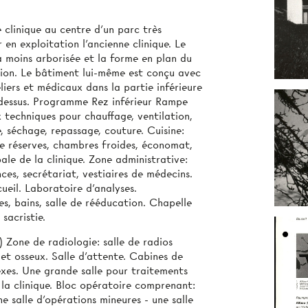
clinique au centre d’un parc très
 en exploitation l’ancienne clinique. Le
la moins arborisée et la forme en plan du
ion. Le bâtiment lui-même est conçu avec
liers et médicaux dans la partie inférieure
-dessus. Programme Rez inférieur Rampe
x techniques pour chauffage, ventilation,
e, séchage, repassage, couture. Cuisine:
 de réserves, chambres froides, économat,
ale de la clinique. Zone administrative:
ces, secrétariat, vestiaires de médecins.
ueil. Laboratoire d’analyses.
, bains, salle de rééducation. Chapelle
sacristie.
 Zone de radiologie: salle de radios
 et osseux. Salle d'attente. Cabines de
exes. Une grande salle pour traitements
la clinique. Bloc opératoire comprenant:
ne salle d’opérations mineures - une salle