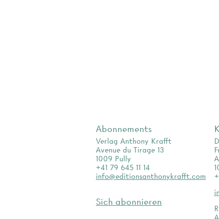
Abonnements
K
Verlag Anthony Krafft
D
Avenue du Tirage 13
F
1009 Pully
A
+41 79 645 11 14
1
info@editionsanthonykrafft.com
+
i
Sich abonnieren
R
A