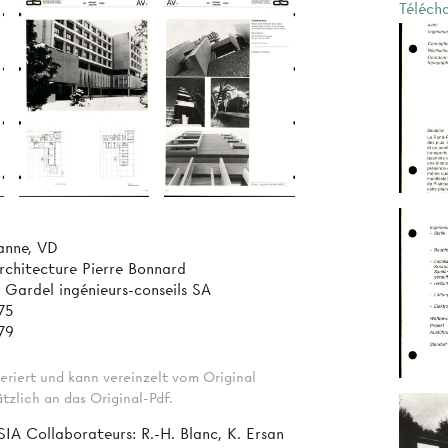
Téléch
anne, VD
architecture Pierre Bonnard
Gardel ingénieurs-conseils SA
75
79
eriert und kann vereinzelt vom Original
tzlich an das Original-Pdf.
SIA Collaborateurs: R.-H. Blanc, K. Ersan