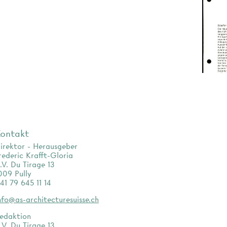
ontakt
irektor - Herausgeber
rederic Krafft-Gloria
.V. Du Tirage 13
009 Pully
41 79 645 11 14
nfo@as-architecturesuisse.ch
edaktion
.V. Du Tirage 13