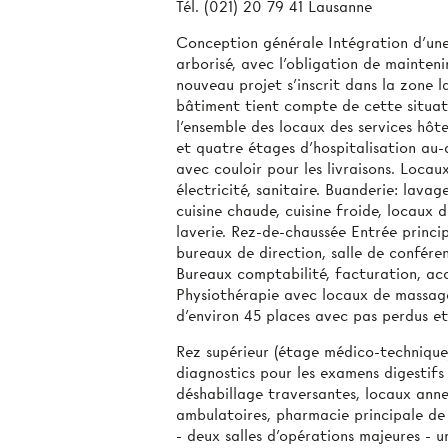
Tél. (021) 20 79 41 Lausanne
Conception générale Intégration d’une 
arborisé, avec l'obligation de maintenir
nouveau projet s’inscrit dans la zone 
bâtiment tient compte de cette situat
l’ensemble des locaux des services hôte
et quatre étages d’hospitalisation au
avec couloir pour les livraisons. Locau
électricité, sanitaire. Buanderie: lavag
cuisine chaude, cuisine froide, locaux
laverie. Rez-de-chaussée Entrée princip
bureaux de direction, salle de conféren
Bureaux comptabilité, facturation, acc
Physiothérapie avec locaux de massages
d’environ 45 places avec pas perdus et 
Rez supérieur (étage médico-technique)
diagnostics pour les examens digestifs
déshabillage traversantes, locaux ann
ambulatoires, pharmacie principale de 
- deux salles d’opérations majeures - u