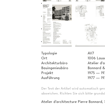
Typologie
AV7
Ort
1006 Laus
Architekturbüro
Atelier d'
Bauingenieubüro
Bonnard & 
Projekt
1975 — 19
Ausführung
1977 — 19
Der Text der Artikel wird automatisch gen
abweichen. Richten Sie sich bitte grundsä
Atelier d’architecture Pierre Bonnard, 