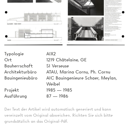
Typologie
AIX2
Ort
1219 Châtelaine, GE
Bauherrschaft
SI Verseuse
Architekturbüro
ATAU, Marina Cornu, Ph. Cornu
Bauingenieubüro
AIC Bauingenieure Schaer, Meylan,
Weibel
Projekt
1985 — 1985
Ausführung
87 — 1986
Der Text der Artikel wird automatisch generiert und kann
vereinzelt vom Original abweichen. Richten Sie sich bitte
grundsätzlich an das Original-Pdf.