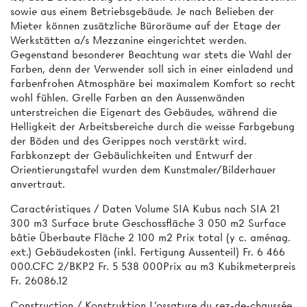
sowie aus einem Betriebsgebäude. Je nach Belieben der
Mieter können zusätzliche Büroräume auf der Etage der
Werkstätten a/s Mezzanine eingerichtet werden.
Gegenstand besonderer Beachtung war stets die Wahl der
Farben, denn der Verwender soll sich in einer einladend und
farbenfrohen Atmosphäre bei maximalem Komfort so recht
wohl fühlen. Grelle Farben an den Aussenwänden
unterstreichen die Eigenart des Gebäudes, während die
Helligkeit der Arbeitsbereiche durch die weisse Farbgebung
der Böden und des Gerippes noch verstärkt wird.
Farbkonzept der Gebäulichkeiten und Entwurf der
Orientierungstafel wurden dem Kunstmaler/Bilderhauer
anvertraut.
Caractéristiques / Daten Volume SIA Kubus nach SIA 21
300 m3 Surface brute Geschossfläche 3 050 m2 Surface
bâtie Überbaute Fläche 2 100 m2 Prix total (y c. aménag.
ext.) Gebäudekosten (inkl. Fertigung Aussenteil) Fr. 6 466
000.CFC 2/BKP2 Fr. 5 538 000Prix au m3 Kubikmeterpreis
Fr. 26086.12
Construction / Konstruktion L'ossature du rez-de-chaussée,