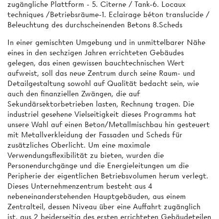
zugängliche Plattform - 5. Citerne / Tank-6. Locaux
techniques /Betriebsräume-1. Eclairage béton translucide /
Beleuchtung des durchscheinenden Betons 8.Scheds
In einer gemischten Umgebung und in unmittelbarer Nähe
eines in den sechzigen Jahren errichteten Gebäudes
gelegen, das einen gewissen bauchtechnischen Wert
aufweist, soll das neue Zentrum durch seine Raum- und
Detailgestaltung sowohl auf Qualität bedacht sein, wie
auch den finanziellen Zwängen, die auf
Sekundärsektorbetrieben lasten, Rechnung tragen. Die
industriel gesehene Vielseitigkeit dieses Programms hat
unsere Wahl auf einen Beton/Metallmischbau hin gesteuert
mit Metallverkleidung der Fassaden und Scheds für
zusätzliches Oberlicht. Um eine maximale
Verwendungsflexibilität zu bieten, wurden die
Personendurchgänge und die Energieleitungen um die
Peripherie der eigentlichen Betriebsvolumen herum verlegt.
Dieses Unternehmenzentrum besteht aus 4
nebeneinanderstehenden Hauptgebäuden, aus einem
Zentralteil, dessen Niveau über eine Auffahrt zugänglich
ist, aus 2 beiderseitig des ersten errichteten Gebäudeteilen