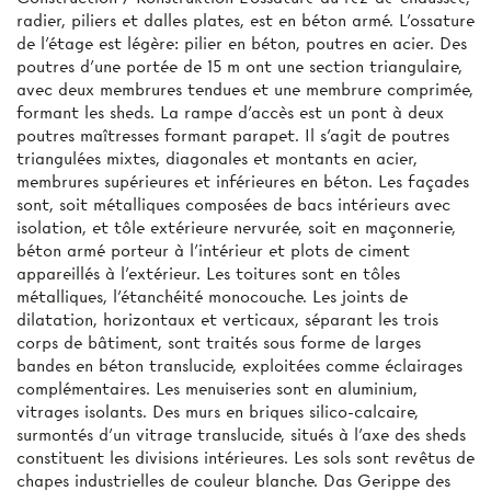
radier, piliers et dalles plates, est en béton armé. L’ossature
de l’étage est légère: pilier en béton, poutres en acier. Des
poutres d'une portée de 15 m ont une section triangulaire,
avec deux membrures tendues et une membrure comprimée,
formant les sheds. La rampe d'accès est un pont à deux
poutres maîtresses formant parapet. Il s'agit de poutres
triangulées mixtes, diagonales et montants en acier,
membrures supérieures et inférieures en béton. Les façades
sont, soit métalliques composées de bacs intérieurs avec
isolation, et tôle extérieure nervurée, soit en maçonnerie,
béton armé porteur à l'intérieur et plots de ciment
appareillés à l'extérieur. Les toitures sont en tôles
métalliques, l'étanchéité monocouche. Les joints de
dilatation, horizontaux et verticaux, séparant les trois
corps de bâtiment, sont traités sous forme de larges
bandes en béton translucide, exploitées comme éclairages
complémentaires. Les menuiseries sont en aluminium,
vitrages isolants. Des murs en briques silico-calcaire,
surmontés d'un vitrage translucide, situés à l'axe des sheds
constituent les divisions intérieures. Les sols sont revêtus de
chapes industrielles de couleur blanche. Das Gerippe des