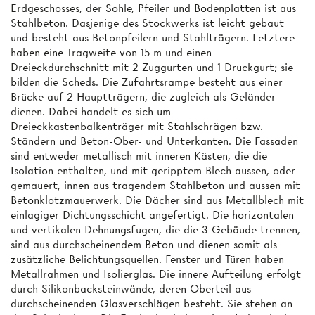
Erdgeschosses, der Sohle, Pfeiler und Bodenplatten ist aus
Stahlbeton. Dasjenige des Stockwerks ist leicht gebaut
und besteht aus Betonpfeilern und Stahlträgern. Letztere
haben eine Tragweite von 15 m und einen
Dreieckdurchschnitt mit 2 Zuggurten und 1 Druckgurt; sie
bilden die Scheds. Die Zufahrtsrampe besteht aus einer
Brücke auf 2 Hauptträgern, die zugleich als Geländer
dienen. Dabei handelt es sich um
Dreieckkastenbalkenträger mit Stahlschrägen bzw.
Ständern und Beton-Ober- und Unterkanten. Die Fassaden
sind entweder metallisch mit inneren Kästen, die die
Isolation enthalten, und mit geripptem Blech aussen, oder
gemauert, innen aus tragendem Stahlbeton und aussen mit
Betonklotzmauerwerk. Die Dächer sind aus Metallblech mit
einlagiger Dichtungsschicht angefertigt. Die horizontalen
und vertikalen Dehnungsfugen, die die 3 Gebäude trennen,
sind aus durchscheinendem Beton und dienen somit als
zusätzliche Belichtungsquellen. Fenster und Türen haben
Metallrahmen und Isolierglas. Die innere Aufteilung erfolgt
durch Silikonbacksteinwände, deren Oberteil aus
durchscheinenden Glasverschlägen besteht. Sie stehen an