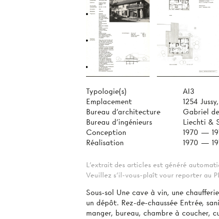
Typologie(s)
AI3
Emplacement
1254 Jussy
Bureau d'architecture
Gabriel de
Bureau d'ingénieurs
Liechti & 
Conception
1970 — 1
Réalisation
1970 — 19
L'extrait des articles est généré automa
Veuillez s'il-vous-plaît vour reporter au
Sous-sol Une cave à vin, une chaufferi
un dépôt. Rez-de-chaussée Entrée, sanit
manger, bureau, chambre à coucher, cui