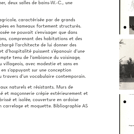
er, deux salles de bains-W.-C., une
gricole, caractérisée par de grands
upées en hameaux fortement structurés.
posée ne pouvait s’envisager que dans
lans, comprenant des habitations et des
hargé l’architecte de lui donner des
et d’hospitalité puissent s’épanouir d’une
ompte tenu de l'ambiance du voisinage,
su villageois, avec modestie et sans en
t en s’appuyant sur une conception
au travers d’un vocabulaire contemporain.
ux naturels et résistants. Murs de
é et maçonnerie crépie extérieurement et
rissé et isolée, couverture en ardoise
 en carrelage et moquette. Bibliographie AS