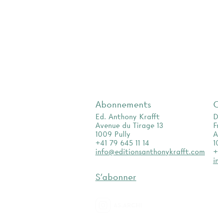
Abonnements
Ed. Anthony Krafft
D
Avenue du Tirage 13
F
1009 Pully
A
+41 79 645 11 14
1
info@editionsanthonykrafft.com
+
i
S'abonner