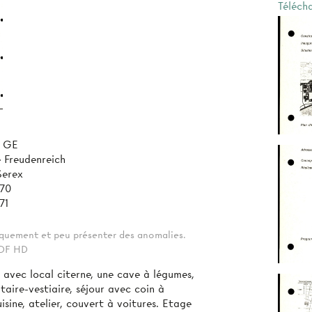
Téléch
, GE
 Freudenreich
Serex
970
71
tiquement et peu présenter des anomalies.
 PDF HD
e avec local citerne, une cave à légumes,
aire-vestiaire, séjour avec coin à
sine, atelier, couvert à voitures. Etage