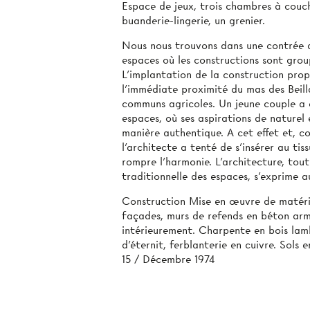
Espace de jeux, trois chambres à couch
buanderie-lingerie, un grenier.
Nous nous trouvons dans une contrée a
espaces où les constructions sont gro
L’implantation de la construction pro
l’immédiate proximité du mas des Beil
communs agricoles. Un jeune couple a c
espaces, où ses aspirations de naturel 
manière authentique. A cet effet et, c
l’architecte a tenté de s’insérer au tis
rompre l’harmonie. L’architecture, tou
traditionnelle des espaces, s’exprime 
Construction Mise en œuvre de matéria
façades, murs de refends en béton arm
intérieurement. Charpente en bois lamb
d'éternit, ferblanterie en cuivre. Sols
15 / Décembre 1974