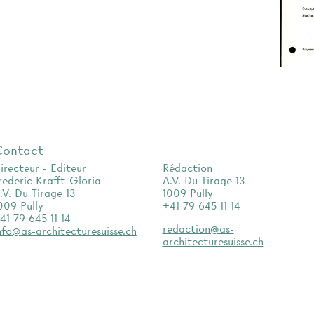
Contact
irecteur - Editeur
Rédaction
rederic Krafft-Gloria
A.V. Du Tirage 13
.V. Du Tirage 13
1009 Pully
009 Pully
+41 79 645 11 14
41 79 645 11 14
redaction@as-
nfo@as-architecturesuisse.ch
architecturesuisse.ch