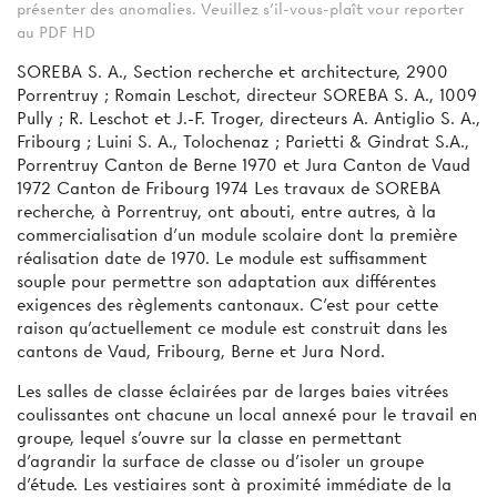
présenter des anomalies. Veuillez s'il-vous-plaît vour reporter
au PDF HD
SOREBA S. A., Section recherche et architecture, 2900
Porrentruy ; Romain Leschot, directeur SOREBA S. A., 1009
Pully ; R. Leschot et J.-F. Troger, directeurs A. Antiglio S. A.,
Fribourg ; Luini S. A., Tolochenaz ; Parietti & Gindrat S.A.,
Porrentruy Canton de Berne 1970 et Jura Canton de Vaud
1972 Canton de Fribourg 1974 Les travaux de SOREBA
recherche, à Porrentruy, ont abouti, entre autres, à la
commercialisation d’un module scolaire dont la première
réalisation date de 1970. Le module est suffisamment
souple pour permettre son adaptation aux différentes
exigences des règlements cantonaux. C’est pour cette
raison qu’actuellement ce module est construit dans les
cantons de Vaud, Fribourg, Berne et Jura Nord.
Les salles de classe éclairées par de larges baies vitrées
coulissantes ont chacune un local annexé pour le travail en
groupe, lequel s’ouvre sur la classe en permettant
d’agrandir la surface de classe ou d’isoler un groupe
d’étude. Les vestiaires sont à proximité immédiate de la