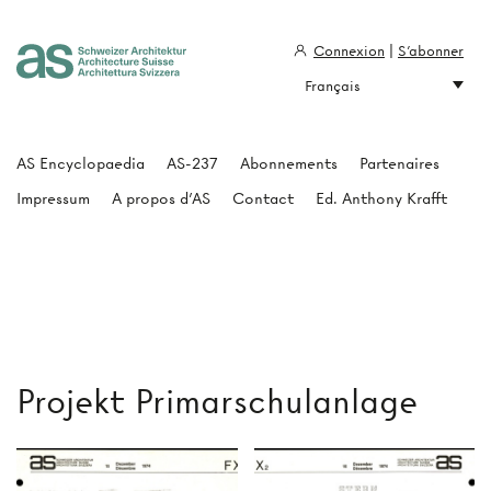
Connexion
|
S'abonner
Français
Architecture Suisse
AS Encyclopaedia
AS-237
Abonnements
Partenaires
Impressum
A propos d'AS
Contact
Ed. Anthony Krafft
Projekt Primarschulanlage