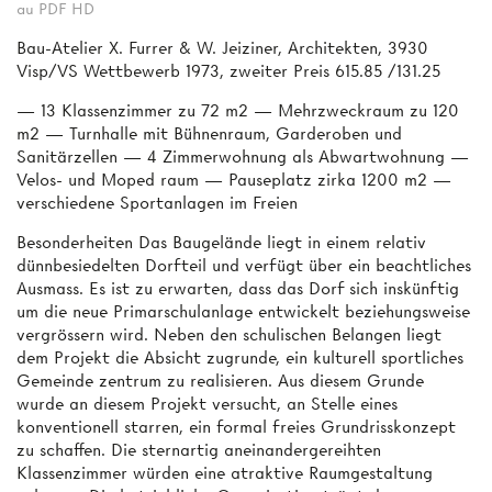
au PDF HD
Bau-Atelier X. Furrer & W. Jeiziner, Architekten, 3930
Visp/VS Wettbewerb 1973, zweiter Preis 615.85 /131.25
— 13 Klassenzimmer zu 72 m2 — Mehrzweckraum zu 120
m2 — Turnhalle mit Bühnenraum, Garderoben und
Sanitärzellen — 4 Zimmerwohnung als Abwartwohnung —
Velos- und Moped raum — Pauseplatz zirka 1200 m2 —
verschiedene Sportanlagen im Freien
Besonderheiten Das Baugelände liegt in einem relativ
dünnbesiedelten Dorfteil und verfügt über ein beachtliches
Ausmass. Es ist zu erwarten, dass das Dorf sich inskünftig
um die neue Primarschulanlage entwickelt beziehungsweise
vergrössern wird. Neben den schulischen Belangen liegt
dem Projekt die Absicht zugrunde, ein kulturell sportliches
Gemeinde­ zentrum zu realisieren. Aus diesem Grunde
wurde an diesem Projekt versucht, an Stelle eines
konventionell starren, ein formal freies Grundrisskonzept
zu schaffen. Die sternartig aneinandergereihten
Klassenzimmer würden eine atraktive Raumgestaltung