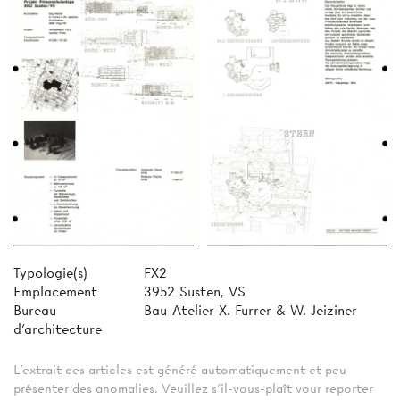
Typologie(s)
FX2
Emplacement
3952 Susten, VS
Bureau
Bau-Atelier X. Furrer & W. Jeiziner
d'architecture
L'extrait des articles est généré automatiquement et peu
présenter des anomalies. Veuillez s'il-vous-plaît vour reporter