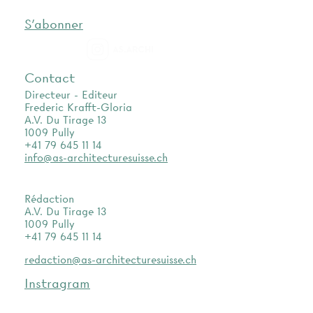
S'abonner
as.archi
Contact
Directeur - Editeur
Frederic Krafft-Gloria
A.V. Du Tirage 13
1009 Pully
+41 79 645 11 14
info@as-architecturesuisse.ch
Rédaction
A.V. Du Tirage 13
1009 Pully
+41 79 645 11 14
redaction@as-architecturesuisse.ch
Instragram