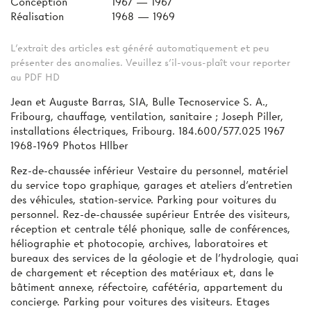
Conception
1967 — 1967
Réalisation
1968 — 1969
L'extrait des articles est généré automatiquement et peu
présenter des anomalies. Veuillez s'il-vous-plaît vour reporter
au PDF HD
Jean et Auguste Barras, SIA, Bulle Tecnoservice S. A.,
Fribourg, chauffage, ventilation, sanitaire ; Joseph Piller,
installations électriques, Fribourg. 184.600/577.025 1967
1968-1969 Photos Hllber
Rez-de-chaussée inférieur Vestaire du personnel, matériel
du service topo­ graphique, garages et ateliers d’entretien
des véhicules, station-service. Parking pour voitures du
personnel. Rez-de-chaussée supérieur Entrée des visiteurs,
réception et centrale télé­ phonique, salle de conférences,
héliographie et photocopie, archives, laboratoires et
bureaux des services de la géologie et de l’hydrologie, quai
de chargement et réception des matériaux et, dans le
bâtiment annexe, réfectoire, cafétéria, appartement du
concierge. Parking pour voitures des visiteurs. Etages