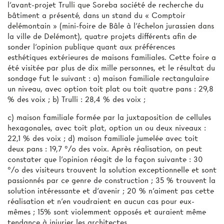
l’avant-projet Trulli que Soreba société de recherche du
bâtiment a présenté, dans un stand du « Comptoir
delémontain » (mini-foire de Bâle à l’échelon jurassien dans
la ville de Delémont), quatre projets différents afin de
sonder l'opinion publique quant aux préférences
esthétiques extérieures de maisons familiales. Cette foire a
été visitée par plus de dix mille personnes, et le résultat du
sondage fut le suivant : a) maison familiale rectangulaire
un niveau, avec option toit plat ou toit quatre pans : 29,8
% des voix ; b) Trulli : 28,4 % des voix ;
c) maison familiale formée par la juxtaposition de cellules
hexagonales, avec toit plat, option un ou deux niveaux :
22,1 % des voix ; d) maison familiale jumelée avec toit
deux pans : 19,7 °/o des voix. Après réalisation, on peut
constater que l'opinion réagit de la façon suivante : 30
°/o des visiteurs trouvent la solution exceptionnelle et sont
passionnés par ce genre de construction ; 35 % trouvent la
solution intéressante et d’avenir ; 20 % n’aiment pas cette
réalisation et n’en voudraient en aucun cas pour eux-
mêmes ; 15% sont violemment opposés et auraient même
tendance à injurier les architectes.