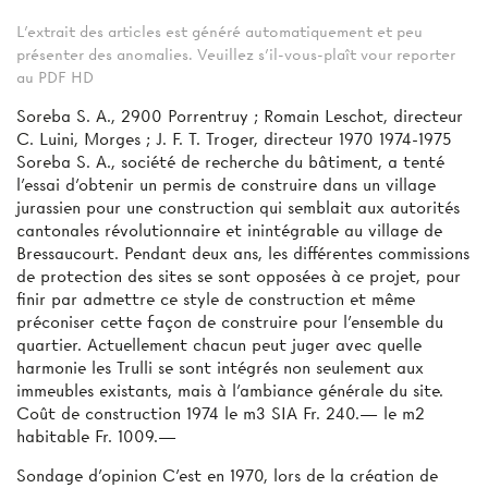
L'extrait des articles est généré automatiquement et peu
présenter des anomalies. Veuillez s'il-vous-plaît vour reporter
au PDF HD
Soreba S. A., 2900 Porrentruy ; Romain Leschot, directeur
C. Luini, Morges ; J. F. T. Troger, directeur 1970 1974-1975
Soreba S. A., société de recherche du bâtiment, a tenté
l’essai d’obtenir un permis de construire dans un village
jurassien pour une construction qui semblait aux autorités
cantonales révolutionnaire et inintégrable au village de
Bressaucourt. Pendant deux ans, les différentes commissions
de protection des sites se sont opposées à ce projet, pour
finir par admettre ce style de construction et même
préconiser cette façon de construire pour l’ensemble du
quartier. Actuellement chacun peut juger avec quelle
harmonie les Trulli se sont intégrés non seulement aux
immeubles existants, mais à l'ambiance générale du site.
Coût de construction 1974 le m3 SIA Fr. 240.— le m2
habitable Fr. 1009.—
Sondage d'opinion C’est en 1970, lors de la création de