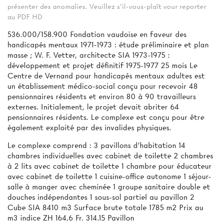
présenter des anomalies. Veuillez s'il-vous-plaît vour reporter
au PDF HD
536.000/158.900 Fondation vaudoise en faveur des
handicapés mentaux 1971-1973 : étude préliminaire et plan
masse ; W. F. Vetter, architecte SIA 1973-1975 :
développement et projet définitif 1975-1977 25 mois Le
Centre de Vernand pour handicapés mentaux adultes est
un établissement médico-social conçu pour recevoir 48
pensionnaires résidents et environ 80 à 90 travailleurs
externes. Initialement, le projet devait abriter 64
pensionnaires résidents. Le complexe est conçu pour être
également exploité par des invalides physiques.
Le complexe comprend : 3 pavillons d'habitation 14
chambres individuelles avec cabinet de toilette 2 chambres
à 2 lits avec cabinet de toilette 1 chambre pour éducateur
avec cabinet de toilette 1 cuisine-office autonome 1 séjour-
salle à manger avec cheminée 1 groupe sanitaire double et
douches indépendantes 1 sous-sol partiel au pavillon 2
Cube SIA 8410 m3 Surface brute totale 1785 m2 Prix au
m3 indice ZH 164,6 Fr. 314.15 Pavillon