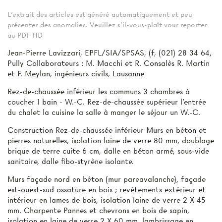
L'extrait des articles est généré automatiquement et peu
présenter des anomalies. Veuillez s'il-vous-plaît vour reporter
au PDF HD
Jean-Pierre Lavizzari, EPFL/SIA/SPSAS, (f, (021) 28 34 64,
Pully Collaborateurs : M. Macchi et R. Consalès R. Martin
et F. Meylan, ingénieurs civils, Lausanne
Rez-de-chaussée inférieur les communs 3 chambres à
coucher 1 bain - W.-C. Rez-de-chaussée supérieur l’entrée
du chalet la cuisine la salle à manger le séjour un W.-C.
Construction Rez-de-chaussée inférieur Murs en béton et
pierres naturelles, isolation laine de verre 80 mm, doublage
brique de terre cuite 6 cm, dalle en béton armé, sous-vide
sanitaire, dalle fibo-styrène isolante.
Murs façade nord en béton (mur pareavalanche), façade
est-ouest-sud ossature en bois ; revêtements extérieur et
intérieur en lames de bois, isolation laine de verre 2 X 45
mm. Charpente Pannes et chevrons en bois de sapin,
isolation en laine de verre 2 X 60 mm, lambrissage en