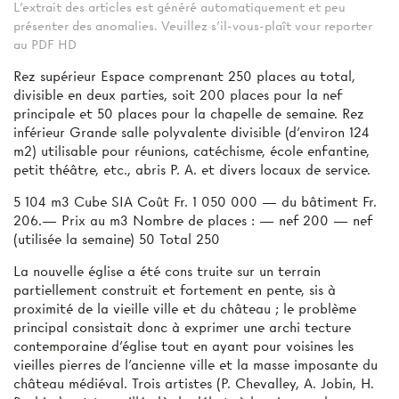
L'extrait des articles est généré automatiquement et peu
présenter des anomalies. Veuillez s'il-vous-plaît vour reporter
au PDF HD
Rez supérieur Espace comprenant 250 places au total,
divisible en deux parties, soit 200 places pour la nef
principale et 50 places pour la chapelle de semaine. Rez
inférieur Grande salle polyvalente divisible (d'environ 124
m2) utilisable pour réunions, catéchisme, école enfantine,
petit théâtre, etc., abris P. A. et divers locaux de service.
5 104 m3 Cube SIA Coût Fr. 1 050 000 — du bâtiment Fr.
206.— Prix au m3 Nombre de places : — nef 200 — nef
(utilisée la semaine) 50 Total 250
La nouvelle église a été cons­ truite sur un terrain
partiellement construit et fortement en pente, sis à
proximité de la vieille ville et du château ; le problème
principal consistait donc à exprimer une archi­ tecture
contemporaine d’église tout en ayant pour voisines les
vieilles pierres de l’ancienne ville et la masse imposante du
château médiéval. Trois artistes (P. Chevalley, A. Jobin, H.