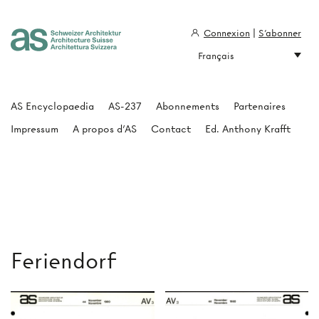
Connexion
|
S'abonner
Français
Architecture Suisse
AS Encyclopaedia
AS-237
Abonnements
Partenaires
Impressum
A propos d'AS
Contact
Ed. Anthony Krafft
Feriendorf