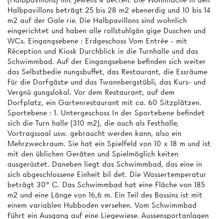
Halbpavillons beträgt 25 bis 28 m2 ebenerdig und 10 bis 14
m2 auf der Gale­ rie. Die Halbpavillons sind wohnlich
eingerichtet und haben alle rollstuhlgän­ gige Duschen und
WCs. Eingangsebene : Erdgeschoss Vom Entrée - mit
Réception und Kiosk Durchblick in die Turnhalle und das
Schwimmbad. Auf der Eingangsebene befinden sich weiter
das Selbstbedie­ nungsbuffet, das Restaurant, die Essräume
für die Dorfgäste und das Twannbergstübli, das Kurs- und
Vergnü­ gungslokal. Vor dem Restaurant, auf dem
Dorfplatz, ein Gartenrestaurant mit ca. 60 Sitzplätzen.
Sportebene : 1. Untergeschoss In der Sportebene befindet
sich die Turn­ halle (310 m2), die auch als Festhalle,
Vortragssaal usw. gebraucht werden kann, also ein
Mehrzweckraum. Sie hat ein Spielfeld von 10 x 18 m und ist
mit den üblichen Geräten und Spielmöglich­ keiten
ausgerüstet. Daneben liegt das Schwimmbad, das eine in
sich abgeschlossene Einheit bil­ det. Die Wassertemperatur
beträgt 30° C. Das Schwimmbad hat eine Fläche von 185
m2 und eine Länge von 16,6 m. Ein Teil des Bassins ist mit
einem variablen Hubboden versehen. Vom Schwimmbad
führt ein Ausgang auf eine Liegewiese. Aussensportanlagen