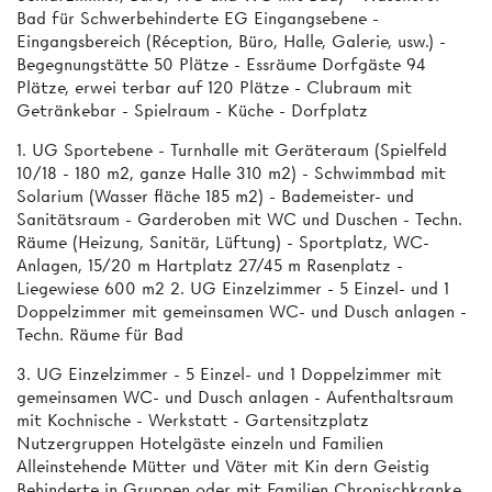
Bad für Schwerbehinderte EG Eingangsebene -
Eingangsbereich (Réception, Büro, Halle, Galerie, usw.) -
Begegnungstätte 50 Plätze - Essräume Dorfgäste 94
Plätze, erwei­ terbar auf 120 Plätze - Clubraum mit
Getränkebar - Spielraum - Küche - Dorfplatz
1. UG Sportebene - Turnhalle mit Geräteraum (Spielfeld
10/18 - 180 m2, ganze Halle 310 m2) - Schwimmbad mit
Solarium (Wasser­ fläche 185 m2) - Bademeister- und
Sanitätsraum - Garderoben mit WC und Duschen - Techn.
Räume (Heizung, Sanitär, Lüftung) - Sportplatz, WC-
Anlagen, 15/20 m Hartplatz 27/45 m Rasenplatz -
Liegewiese 600 m2 2. UG Einzelzimmer - 5 Einzel- und 1
Doppelzimmer mit gemeinsamen WC- und Dusch­ anlagen -
Techn. Räume für Bad
3. UG Einzelzimmer - 5 Einzel- und 1 Doppelzimmer mit
gemeinsamen WC- und Dusch­ anlagen - Aufenthaltsraum
mit Kochnische - Werkstatt - Gartensitzplatz
Nutzergruppen Hotelgäste einzeln und Familien
Alleinstehende Mütter und Väter mit Kin­ dern Geistig
Behinderte in Gruppen oder mit Familien Chronischkranke