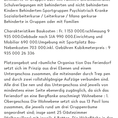
Schulverlegungen mit behinderten und nicht behinderten
Kindern Behinderten-Sportgruppen Psychiatrisch Kranke
Sozialarbeiterkurse / Leiterkurse / Mana­ gerkurse
Behinderte in Gruppen oder mit Familien
Charakteristiken Baukosten : Fr. 1 153 000Erschliessung 9
935 000.Gebäude nach SIA 990 000.Einrichtung und
Mobiliar 690 000.Umgebung mit Sportplatz Bau-
Nebenkosten 703 000.inkl. Gebühren Kubikmeterpreis : 9
935 000 26 336
Platzangebot und räumliche Organisa­ tion Das Feriendorf
setzt sich im Prinzip aus drei Ebenen und einem
Untergeschoss zusammen, die miteinander durch Trep­ pen
und durch zwei rollstuhlgängige Aufzüge verbunden sind.
Alle drei Ebe­ nen und das Untergeschoss sind jeweils von
mindestens einer Seite ebenerdig zugänglich, da sich das
Feriendorf an eine Bergflanke anschmiegt Wohnebene : 1.
Obergeschoss Die Wohnebene setzt sich aus 13 Pavil­ lons
zusammen, die jeweils rund um drei Gruppenräume
angeordnet sind; insge­ samt 25 Gästezimmer
(Halbpavillons) mit jeweils 4 Betten. Die Wohnfläche in den