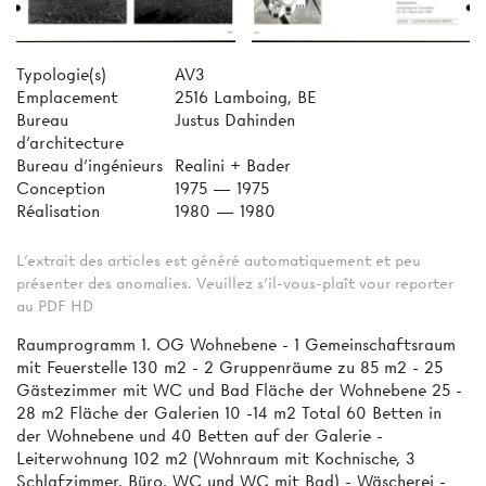
Typologie(s)
AV3
Emplacement
2516 Lamboing, BE
Bureau
Justus Dahinden
d'architecture
Bureau d'ingénieurs
Realini + Bader
Conception
1975 — 1975
Réalisation
1980 — 1980
L'extrait des articles est généré automatiquement et peu
présenter des anomalies. Veuillez s'il-vous-plaît vour reporter
au PDF HD
Raumprogramm 1. OG Wohnebene - 1 Gemeinschaftsraum
mit Feuerstelle 130 m2 - 2 Gruppenräume zu 85 m2 - 25
Gästezimmer mit WC und Bad Fläche der Wohnebene 25 -
28 m2 Fläche der Galerien 10 -14 m2 Total 60 Betten in
der Wohnebene und 40 Betten auf der Galerie -
Leiterwohnung 102 m2 (Wohnraum mit Kochnische, 3
Schlafzimmer, Büro, WC und WC mit Bad) - Wäscherei -