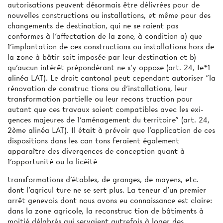
autorisations peuvent désormais être délivrées pour de
nouvelles constructions ou installations, et même pour des
changements de destination, qui ne se­ raient pas
conformes à l'affectation de la zone, à condition a) que
1'implantation de ces constructions ou installations hors de
la zone à bâtir soit imposée par leur destination et b)
qu'aucun intérêt prépondérant ne s'y oppose (art. 24, Ie*1
alinéa LAT). Le droit cantonal peut cependant autoriser "la
rénovation de construc­ tions ou d'installations, leur
transformation partielle ou leur recons­ truction pour
autant que ces travaux soient compatibles avec les exi­
gences majeures de 1'aménagement du territoire" (art. 24,
2ème alinéa LAT). Il était à prévoir que l'application de ces
dispositions dans les can­ tons feraient également
apparaître des divergences de conception quant à
1'opportunité ou la licéité
transformations d'étables, de granges, de mayens, etc.
dont l'agricul­ ture ne se sert plus. La teneur d'un premier
arrêt genevois dont nous avons eu connaissance est claire:
dans la zone agricole, la reconstruc­ tion de bâtiments à
moitié délabrés qui servaient autrefois à loger des