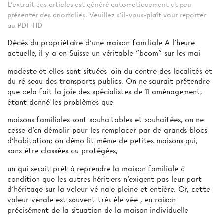
L'extrait des articles est généré automatiquement et peu
présenter des anomalies. Veuillez s'il-vous-plaît vour reporter
au PDF HD
Décès du propriétaire d'une maison familiale A l'heure
actuelle, il y a en Suisse un véritable "boom" sur les mai­
modeste et elles sont situées loin du centre des localités et
du ré­ seau des transports publics. On ne saurait prétendre
que cela fait la joie des spécialistes de 11 aménagement,
étant donné les problèmes que
maisons familiales sont souhaitables et souhaitées, on ne
cesse d'en démolir pour les remplacer par de grands blocs
d'habitation; on démo­ lit même de petites maisons qui,
sans être classées ou protégées,
un qui serait prêt à reprendre la maison familiale à
condition que les autres héritiers n'exigent pas leur part
d'héritage sur la valeur vé­ nale pleine et entière. Or, cette
valeur vénale est souvent très éle­ vée , en raison
précisément de la situation de la maison individuelle