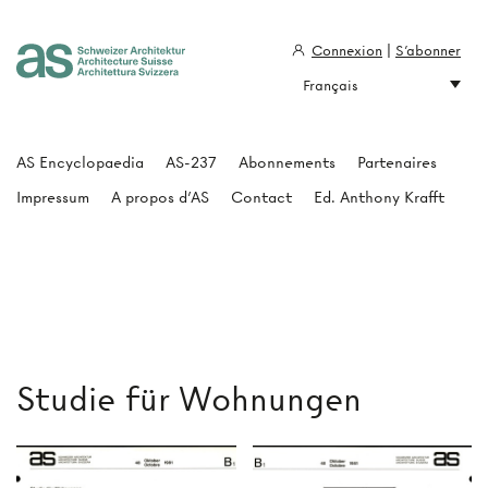
Connexion
|
S'abonner
Français
Architecture Suisse
AS Encyclopaedia
AS-237
Abonnements
Partenaires
Impressum
A propos d'AS
Contact
Ed. Anthony Krafft
Studie für Wohnungen