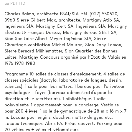
au PDF HD
Charles Balma, architecte FSAI/SIA, tél. (027) 550520,
3960 Sierre Gilbert Max, architecte. Martigny Atib SA,
ingénieurs SIA, Martigny Cert SA, Ingénieurs SIA, Martigny
Electricité François Dorsaz, Martigny Bureau SEET SA,
Sion Sanitaire Albert Meyer Ingénieur SIA, Sierre
Chauffage-ventilation Michel Mauron, Sion Dany Lamon,
Sierre Bernard Mühlematter, Sion Quartier des Bonnes
Luites, Martigny Concours organisé par l'Etat du Valais en
1976 1978-1980
Programme 10 salles de classes d'enseignement. 4 salles de
classes spéciales (dactylo, laboratoire de langues, dessin,
sciences). 1 salle pour les maîtres. 1 bureau pour l'orienteur
psychologue. 1 foyer (bureaux administratifs pour la
direction et le secrétariat). 1 bibliothèque. 1 salle
polyvalente. 1 appartement pour le concierge. Vestiaire
pour 280 élèves. 1 salle de gymnastique de 28 m x 16 m x 7
m. Locaux pour engins, douches, maître de gym, etc.
Locaux techniques. Abris PA. Préau couvert. Parking pour
20 véhicules + vélos et vélomoteurs.