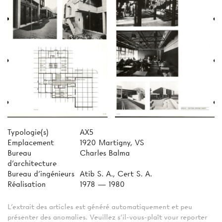
Typologie(s)
AX5
Emplacement
1920 Martigny, VS
Bureau
Charles Balma
d'architecture
Bureau d'ingénieurs
Atib S. A., Cert S. A.
Réalisation
1978 — 1980
L'extrait des articles est généré automatiquement et peu
présenter des anomalies. Veuillez s'il-vous-plaît vour reporter