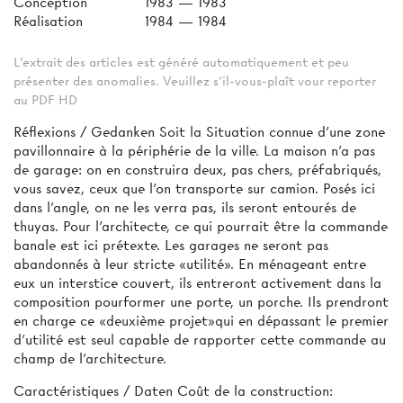
Conception
1983 — 1983
Réalisation
1984 — 1984
L'extrait des articles est généré automatiquement et peu
présenter des anomalies. Veuillez s'il-vous-plaît vour reporter
au PDF HD
Réflexions / Gedanken Soit la Situation connue d'une zone
pavillonnaire à la périphérie de la ville. La maison n'a pas
de garage: on en construira deux, pas chers, préfabriqués,
vous savez, ceux que l’on transporte sur camion. Posés ici
dans l'angle, on ne les verra pas, ils seront entourés de
thuyas. Pour l'architecte, ce qui pourrait être la commande
banale est ici prétexte. Les garages ne seront pas
abandonnés à leur stricte «utilité». En ménageant entre
eux un interstice couvert, ils entreront activement dans la
composition pourformer une porte, un porche. Ils prendront
en charge ce «deuxième projet»qui en dépassant le premier
d'utilité est seul capable de rapporter cette commande au
champ de l'architecture.
Caractéristiques / Daten Coût de la construction: