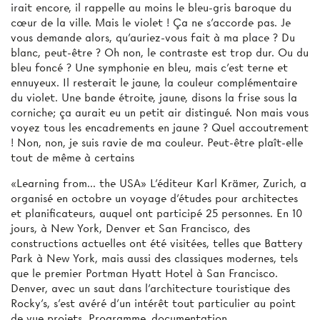
irait encore, il rappelle au moins le bleu-gris baroque du
cœur de la ville. Mais le violet ! Ça ne s'accorde pas. Je
vous demande alors, qu'auriez-vous fait à ma place ? Du
blanc, peut-être ? Oh non, le contraste est trop dur. Ou du
bleu foncé ? Une symphonie en bleu, mais c'est terne et
ennuyeux. Il resterait le jaune, la couleur complémentaire
du violet. Une bande étroite, jaune, disons la frise sous la
corniche; ça aurait eu un petit air distingué. Non mais vous
voyez tous les encadrements en jaune ? Quel accoutrement
! Non, non, je suis ravie de ma couleur. Peut-être plaît-elle
tout de même à certains
«Learning from... the USA» L'éditeur Karl Krämer, Zurich, a
organisé en octobre un voyage d’études pour architectes
et planificateurs, auquel ont participé 25 personnes. En 10
jours, à New York, Denver et San Francisco, des
constructions actuelles ont été visitées, telles que Battery
Park à New York, mais aussi des classiques modernes, tels
que le premier Portman Hyatt Hotel à San Francisco.
Denver, avec un saut dans l'architecture touristique des
Rocky’s, s’est avéré d’un intérêt tout particulier au point
de vue projets. Programme, documentation,