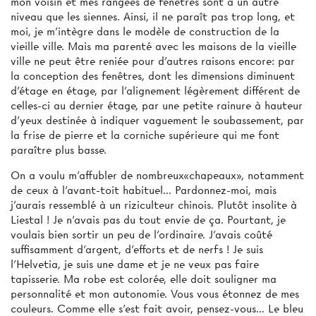
mon voisin et mes rangées de fenêtres sont à un autre
niveau que les siennes. Ainsi, il ne paraît pas trop long, et
moi, je m'intègre dans le modèle de construction de la
vieille ville. Mais ma parenté avec les maisons de la vieille
ville ne peut être reniée pour d'autres raisons encore: par
la conception des fenêtres, dont les dimensions diminuent
d'étage en étage, par l'alignement légèrement différent de
celles-ci au dernier étage, par une petite rainure à hauteur
d'yeux destinée à indiquer vaguement le soubassement, par
la frise de pierre et la corniche supérieure qui me font
paraître plus basse.
On a voulu m'affubler de nombreux«chapeaux», notamment
de ceux à l'avant-toit habituel... Pardonnez-moi, mais
j'aurais ressemblé à un riziculteur chinois. Plutôt insolite à
Liestal ! Je n’avais pas du tout envie de ça. Pourtant, je
voulais bien sortir un peu de l'ordinaire. J’avais coûté
suffisamment d'argent, d'efforts et de nerfs ! Je suis
l'Helvetia, je suis une dame et je ne veux pas faire
tapisserie. Ma robe est colorée, elle doit souligner ma
personnalité et mon autonomie. Vous vous étonnez de mes
couleurs. Comme elle s'est fait avoir, pensez-vous... Le bleu