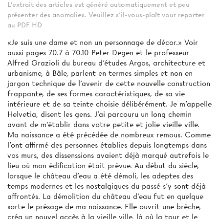
L'extrait des articles est généré automatiquement et peu
présenter des anomalies. Veuillez s'il-vous-plaît vour reporter
au PDF HD
«Je suis une dame et non un personnage de décor.» Voir
aussi pages 70.7 à 70.10 Peter Degen et le professeur
Alfred Grazioli du bureau d'études Argos, architecture et
urbanisme, à Bâle, parlent en termes simples et non en
jargon technique de l'avenir de cette nouvelle construction
frappante, de ses formes caractéristiques, de sa vie
intérieure et de sa teinte choisie délibérément. Je m'appelle
Helvetia, disent les gens. J'ai parcouru un long chemin
avant de m'établir dans votre petite et jolie vieille ville.
Ma naissance a été précédée de nombreux remous. Comme
l'ont affirmé des personnes établies depuis longtemps dans
vos murs, des dissenssions avaient déjà marqué autrefois le
lieu où mon édification était prévue. Au début du siècle,
lorsque le château d'eau a été démoli, les adeptes des
temps modernes et les nostalgiques du passé s'y sont déjà
affrontés. La démolition du château d’eau fut en quelque
sorte le présage de ma naissance. Elle ouvrit une brèche,
créa un nouvel accès à la vieille ville, là où la tour et le