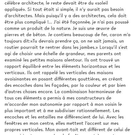
célèbre architecte, le reste devait être du «soleil
appliqué». Si tout était si simple, il n'y aurait pas besoin
d'architectes. Mais puisqu'il y a des architectes, cela doit
être plus compliqué !... J'ai été façonnée, je n'ai pas poussé
comme un produit de la nature. Je suis une œuvre de
pierres et de béton. Je contiens beaucoup de fer, caron m'a
toujours dit:«Tu devrais prendre ça, on ne sait jamais, un
routier pourrait te rentrer dans les jambes.» Lorsqu'il s'est
agi de choisir une échelle de grandeur, mes parents ont
examiné les petites maisons alentour. Ils ont trouvé un
rapport équilibré entre les éléments horizontaux et les
verticaux. Ils ont rappelé les verticales des maisons
avoisinantes en posant différentes gouttières, en créant
des encoches dans les façades, par la couleur et par bien
d’autres choses encore. La combinaison harmonieuse de
tous ces éléments a permis à mes constructeurs de
m'accorder mon autonomie par rapport à mon voisin le
plus important et à me subdiviser rationnellement. Les
encoches et les entailles me différencient de lui. Avec les
fenêtres en mon centre, elles mettent l’accent sur mes
propres verticales. Mon avant-toit est différent de celui de