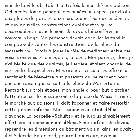
mur de la ville abritaient autrefois le marché aux poissons.
Cet accès donna pendant des années un aspect provisoire
aux places de parc et aux murs coupe-feu, aux anciennes
et aux nouvelles constructions avoisinantes qui se
désavouaient mutuellement. Je devais lui conférer un
nouveau visage. Ma présence devait concilier la famille
composée de toutes les constructions de la place du
Wasserturm. J'avais à jouer le rôle de médiateur entre ces
voisins ennemis et d'inégale grandeur. Mes parents, dont je
n'ai hérité que des qualités, je l'espère, étaient chargés de
me rendre hospitalière. Mes arcades circulaires offrent un
sentiment de bien-être aux passants qui se rendent pour
quelque raison que se soit à la place du Wasserturm.
Rentrant sur trois étages, mon angle a pour but d'attirer
l'attention sur le passage entre la place du Wasserturm et
le marché aux poissons; il doit façonner et faire ressortir
cette percée informe. Mon espace vital était défini
d'avance. La parcelle «Schultz» et le surplus aimablement
offert par la commune ont délimité ma surface. Je devais
reprendre les dimensions du bâtiment voisin, ainsi en avait-
il été décidé. En accord, pourrait-on croire, avec un