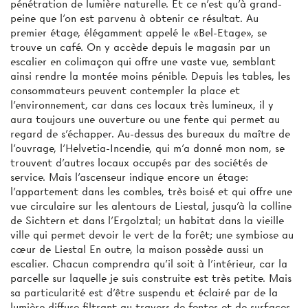
pénétration de lumière naturelle. Et ce n'est qu'à grand-
peine que l'on est parvenu à obtenir ce résultat. Au
premier étage, élégamment appelé le «Bel-Etage», se
trouve un café. On y accède depuis le magasin par un
escalier en colimaçon qui offre une vaste vue, semblant
ainsi rendre la montée moins pénible. Depuis les tables, les
consommateurs peuvent contempler la place et
l’environnement, car dans ces locaux très lumineux, il y
aura toujours une ouverture ou une fente qui permet au
regard de s'échapper. Au-dessus des bureaux du maître de
l'ouvrage, l'Helvetia-Incendie, qui m’a donné mon nom, se
trouvent d’autres locaux occupés par des sociétés de
service. Mais l'ascenseur indique encore un étage:
l’appartement dans les combles, très boisé et qui offre une
vue circulaire sur les alentours de Liestal, jusqu’à la colline
de Sichtern et dans l'Ergolztal; un habitat dans la vieille
ville qui permet devoir le vert de la forêt; une symbiose au
cœur de Liestal En outre, la maison possède aussi un
escalier. Chacun comprendra qu’il soit à l’intérieur, car la
parcelle sur laquelle je suis construite est très petite. Mais
sa particularité est d’être suspendu et éclairé par de la
lumière diffuse filtrant au travers de fentes et de surfaces