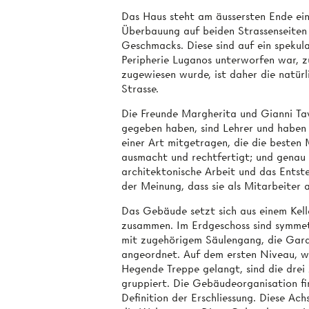
Das Haus steht am äussersten Ende eine
Überbauung auf beiden Strassenseiten
Geschmacks. Diese sind auf ein spekula
Peripherie Luganos unterworfen war, z
zugewiesen wurde, ist daher die natürl
Strasse.
Die Freunde Margherita und Gianni Tava
gegeben haben, sind Lehrer und haben 
einer Art mitgetragen, die die besten
ausmacht und rechtfertigt; und genau w
architektonische Arbeit und das Entst
der Meinung, dass sie als Mitarbeiter 
Das Gebäude setzt sich aus einem Kel
zusammen. Im Erdgeschoss sind symmetr
mit zugehörigem Säulengang, die Gar
angeordnet. Auf dem ersten Niveau, w
Hegende Treppe gelangt, sind die dr
gruppiert. Die Gebäudeorganisation fi
Definition der Erschliessung. Diese Ach