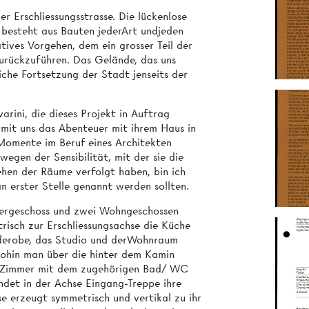
r Erschliessungsstrasse. Die lückenlose
 besteht aus Bauten jederArt undjeden
tives Vorgehen, dem ein grosser Teil der
urückzuführen. Das Gelände, das uns
iche Fortsetzung der Stadt jenseits der
rini, die dieses Projekt in Auftrag
mit uns das Abenteuer mit ihrem Haus in
 Momente im Beruf eines Architekten
egen der Sensibilität, mit der sie die
ehen der Räume verfolgt haben, bin ich
an erster Stelle genannt werden sollten.
lergeschoss und zwei Wohngeschossen
isch zur Erschliessungsachse die Küche
derobe, das Studio und derWohnraum
ohin man über die hinter dem Kamin
ei Zimmer mit dem zugehörigen Bad/ WC
ndet in der Achse Eingang-Treppe ihre
se erzeugt symmetrisch und vertikal zu ihr