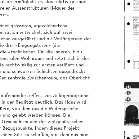
ion ermöglicht es, das relativ geringe
eien Aussenstrukturen (Mauer des
eren,
iner grösseren, «gezeichneten»
nisation entwickelt sich auf zwei
Beton ausgeführt und als Verlängerung der
ie drei «Eingangstüren» (die
ie «technische» Tür, die inneren, blau
 zentralen Wohnraum und setzt sich in der
ie rechtwinklig zur ersten verläuft und
n und schwarzen Schichten ausgedrückt
 Der zentrale Zwischenraum, das Oberlicht
 aufeinandertreffen. Das Anlagediagramm
 in der Realität deutlich. Das Haus wird
 Kern, von dem aus die Widersprüche
» und gelebt werden können. Die
r Geschichte» und der zeitgenössischen
er Bezugspunkte. Indem dieses Projekt
 einen Sitz zu schaffen, von dem aus man