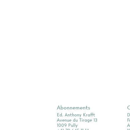
Abonnements
Ed. Anthony Krafft
D
Avenue du Tirage 13
F
1009 Pully
A