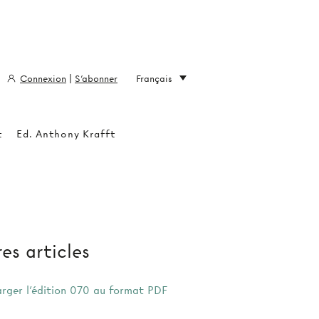
Connexion
|
S'abonner
Français
t
Ed. Anthony Krafft
es articles
arger l'édition 070 au format PDF