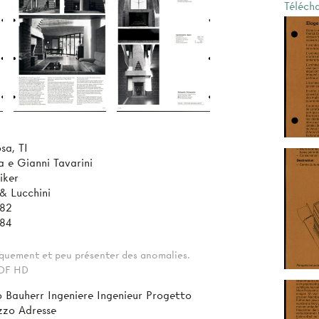
Téléch
sa, TI
 e Gianni Tavarini
iker
 & Lucchini
982
984
tiquement et peu présenter des anomalies.
 PDF HD
o Bauherr Ingeniere Ingenieur Progetto
izzo Adresse