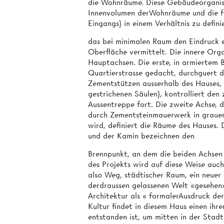
die Wohnräume. Diese Gebäudeorganisat
Innenvolumen derWohnräume und die fr
Eingangs) in einem Verhältnis zu defini
das bei minimalen Raum den Eindruck e
Oberfläche vermittelt. Die innere Orga
Hauptachsen. Die erste, in armiertem 
Quartierstrasse gedacht, durchguert d
Zementstützen ausserhalb des Hauses, d
gestrichenen Säulen), kontrolliert den
Aussentreppe fort. Die zweite Achse, d
durch Zementsteinmauerwerk in graue
wird, definiert die Räume des Hauses.
und der Kamin bezeichnen den
Brennpunkt, an dem die beiden Achsen
des Projekts wird auf diese Weise auch
also Weg, städtischer Raum, ein neuer
derdraussen gelassenen Welt «gesehen
Architektur als « formalerAusdruck de
Kultur findet in diesem Haus einen ihr
entstanden ist, um mitten in der Stadt