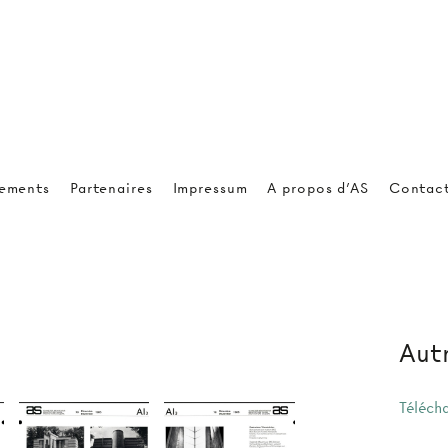
ements
Partenaires
Impressum
A propos d'AS
Contac
Autr
Téléch