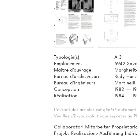
Typologie(s)
AI3
Emplacement
6942 Savo
Maître d'ouvrage
Margherita
Bureau d'architecture
Rudy Hunz
Bureau d'ingénieurs
Martinelli
Conception
1982 — 1
Réalisation
1984 — 1
L'extrait des articles est généré automa
Veuillez s'il-vous-plaît vour reporter au
Collaboratori Mitarbeiter Proprietari
Projekt Realizazione Ausführung Indir