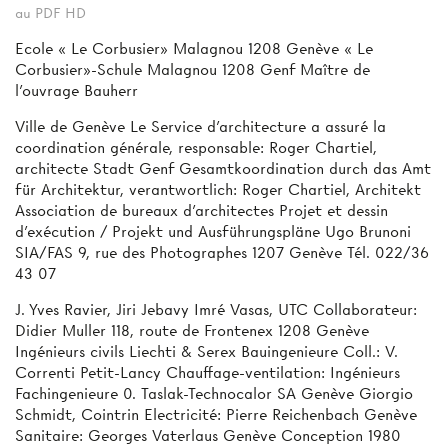
au PDF HD
Ecole « Le Corbusier» Malagnou 1208 Genève « Le
Corbusier»-Schule Malagnou 1208 Genf Maître de
l'ouvrage Bauherr
Ville de Genève Le Service d'architecture a assuré la
coordination générale, responsable: Roger Chartiel,
architecte Stadt Genf Gesamtkoordination durch das Amt
für Architektur, verantwortlich: Roger Chartiel, Architekt
Association de bureaux d'architectes Projet et dessin
d'exécution / Projekt und Ausführungspläne Ugo Brunoni
SIA/FAS 9, rue des Photographes 1207 Genève Tél. 022/36
43 07
J. Yves Ravier, Jiri Jebavy Imré Vasas, UTC Collaborateur:
Didier Muller 118, route de Frontenex 1208 Genève
Ingénieurs civils Liechti & Serex Bauingenieure Coll.: V.
Correnti Petit-Lancy Chauffage-ventilation: Ingénieurs
Fachingenieure 0. Taslak-Technocalor SA Genève Giorgio
Schmidt, Cointrin Electricité: Pierre Reichenbach Genève
Sanitaire: Georges Vaterlaus Genève Conception 1980