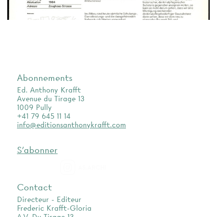
Abonnements
Ed. Anthony Krafft
Avenue du Tirage 13
1009 Pully
+41 79 645 11 14
info@editionsanthonykrafft.com
S'abonner
as.archi
Contact
Directeur - Editeur
Frederic Krafft-Gloria
A.V. Du Tirage 13