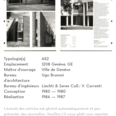
Typologie(s)
AX2
Emplacement
1208 Genève, GE
Maître d'ouvrage
Ville de Genève
Bureau
Ugo Brunoni
d'architecture
Bureau d'ingénieurs
Liechti & Serex Coll.: V. Correnti
Conception
1980 — 1980
Réalisation
1984 — 1987
L'extrait des articles est généré automatiquement et peu
présenter des anomalies. Veuillez s'il-vous-plaît vour reporter