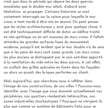
n'est que dans la période qui sépare les deux guerres
mondiales que le double-mur allait, d'abord avec
hésitation, se propager. Certains historiens se sont
vainement interrogés sur la raison pour laquelle le mur
creux a tant tardé à être mis en œuvre. On peut penser
que les styles architecturaux y sont pour quelque chose: il
eut été techniquement difficile de doter un édifice traité
en néo-gothique ou en art nouveau de murs creux. Il fallait
attendre les grandes surfaces lisses du mouvement
moderne, puisqu'il est évident que le mur double n'a de sens
que si les pans de murs sont assez grands. Les murs creux
les plus anciens se distinguent par le soin extrême apporté
à la ventilation du vide entre les deux parois. A cet effet,
on scellait des grilles spéciales en fonte dans les façades
ou alors on posait des briques perforées sur chant.
Mais aujourd'hui, que cherchons-nous à refléter dans
l'image de nos constructions, de nos villes ? Pouvons-nous
identifier avec l'image que nous donnent actuellement nos
périphéries, nos quartiers résidentiels hétéroclites, nos
zones industrielles stochastiques ? Pourquoi ne s'érigent-ils
plus que comme un système de bâtiments faits pour se