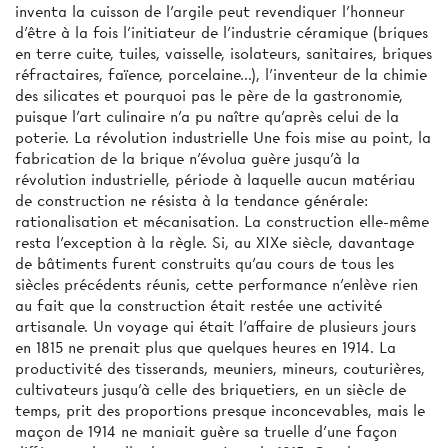
inventa la cuisson de l'argile peut revendiquer l'honneur
d'être à la fois l’initiateur de l'industrie céramique (briques
en terre cuite, tuiles, vaisselle, isolateurs, sanitaires, briques
réfractaires, faïence, porcelaine...), l'inventeur de la chimie
des silicates et pourquoi pas le père de la gastronomie,
puisque l'art culinaire n’a pu naître qu'après celui de la
poterie. La révolution industrielle Une fois mise au point, la
fabrication de la brique n'évolua guère jusqu'à la
révolution industrielle, période à laquelle aucun matériau
de construction ne résista à la tendance générale:
rationalisation et mécanisation. La construction elle-même
resta l'exception à la règle. Si, au XIXe siècle, davantage
de bâtiments furent construits qu’au cours de tous les
siècles précédents réunis, cette performance n'enlève rien
au fait que la construction était restée une activité
artisanale. Un voyage qui était l'affaire de plusieurs jours
en 1815 ne prenait plus que quelques heures en 1914. La
productivité des tisserands, meuniers, mineurs, couturières,
cultivateurs jusqu'à celle des briquetiers, en un siècle de
temps, prit des proportions presque inconcevables, mais le
maçon de 1914 ne maniait guère sa truelle d'une façon