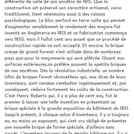
différente de celle de son ancêtre de 1815. Que la
construction ait préservé son caractère artisanal, voire
traditionnel, tient néanmoins aussi à des raisons
psychologiques. Le bloc perforé en terre cuite qui permet
d'augmenter sensiblement le rendement des maçons fut
inventé en Angleterre en 1813 et sa fabrication commença
vers 1850, mais il fallut cent ans avant que ce procédé de
construction rapide ne soit accepté. Et encore, la brique
creuse de grand format n'est utilisée dans de nombreux
pays que pour la maçonnerie qui sera plâtrée. Quant aux
surfaces extérieures,on préfère souvent la «petite brique»
de nos ancêtres. Dès la révolution industrielle, un nombre
infini de briques furent «brevetées» qui, aux dires de leurs
inventeurs, sont censées s'emboîter ingénieusement et, par
conséquent, réduire fortement les coûts de la construction.
C'est Henry Roberts qui, il y a plus de cent ans, fut le
premier à lancer une telle invention en présentant sa
brique spéciale à la grande exposition du bâtiment de 1851.
Jusqu'à présent, à chaque salon d'inventeurs, il y a toujours
eu, au moins un exposant, qui s'est cru obligé de présenter
une nouvelle brique de forme spéciale, d'ailleurs sans
succès. L'inventeur inconnu de la Jericho biblique qui, il y a