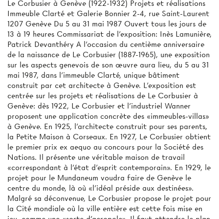
Le Corbusier à Genève (1922-1932) Projets et réalisations
Immeuble Clarté et Galerie Bonnier 2-4, rue Saint-Laurent
1207 Genève Du 5 au 31 mai 1987 Ouvert tous les jours de
13 à 19 heures Commissariat de l'exposition: Inès Lamunière,
Patrick Devanthéry A l'occasion du centième anniversaire
de la naissance de Le Corbusier (1887-1965), une exposition
sur les aspects genevois de son œuvre aura lieu, du 5 au 31
mai 1987, dans l’immeuble Clarté, unique bâtiment
construit par cet architecte à Genève. L'exposition est
centrée sur les projets et réalisations de Le Corbusier à
Genève: dès 1922, Le Corbusier et l'industriel Wanner
proposent une application concrète des «immeubles-villas»
à Genève. En 1925, l'architecte construit pour ses parents,
la Petite Maison à Corseaux. En 1927, Le Corbusier obtient
le premier prix ex aequo au concours pour la Société des
Nations. Il présente une véritable maison de travail
«correspondant à l'état d'esprit contemporain». En 1929, le
projet pour le Mundaneum voudra faire de Genève le
centre du monde, là où «l'idéal préside aux destinées».
Malgré sa déconvenue, Le Corbusier propose le projet pour
la Cité mondiale où la ville entière est cette fois mise en
jeu, comme une «sorte d’acropole». Il faut attendre le plan