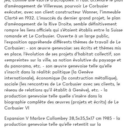
d'aménagement de Villereuse, pourvoir Le Corbusier
exécuter, avec son client constructeur Wanner, l'immeuble
Clarté en 1932. L'insuccès du dernier grand projet, le plan
d'aménagement de la Rive Droite, semble définitivement
rompre les liens officiels qui s'étaient établis entre la Suisse
romande et Le Corbusier. Ouverte à un large public,
l’exposition appréhende différents thèmes de travail de Le
Corbusier: - son œuvre genevoise: ses écrits et thèmes mis
en place, l’évolution de ses projets d'habitat collectif, son
«empreinte» sur la ville, sa notion évolutive du paysage et
du panorama, etc. - son œuvre genevoise telle qu’elle
s'inscrit dans la réalité: politique (la Genève
internationale), économique (la construction métallique),
sociale (les rencontres de Le Corbusier avec ses clients, le
réseau de relations qu'il établit à Genève), etc. - la
production genevoise telle quelle s'insère dans la
biographie complète des œuvres (projets et écrits) de Le
Corbusier VI
Expansion V Marbre Collombey 38,5x35,5x17 cm 1985 - la
production genevoise telle qu'elle retentit sur la