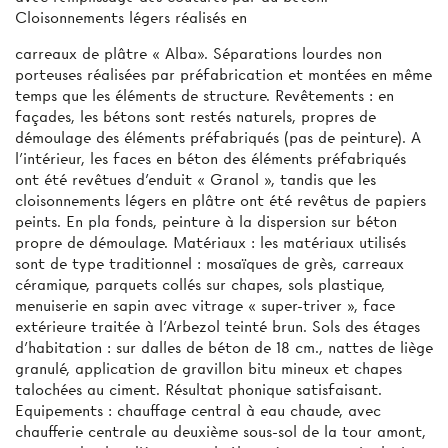
Cloisonnements légers réalisés en
carreaux de plâtre « Alba». Séparations lourdes non
porteuses réalisées par préfabrication et montées en même
temps que les éléments de structure. Revêtements : en
façades, les bétons sont restés naturels, propres de
démoulage des éléments préfabriqués (pas de peinture). A
l'intérieur, les faces en béton des éléments préfabriqués
ont été revêtues d'enduit « Granol », tandis que les
cloisonnements légers en plâtre ont été revêtus de papiers
peints. En pla­ fonds, peinture à la dispersion sur béton
propre de démoulage. Matériaux : les matériaux utilisés
sont de type traditionnel : mosaïques de grès, carreaux
céramique, parquets collés sur chapes, sols plastique,
menuiserie en sapin avec vitrage « super-triver », face
extérieure traitée à l’Arbezol teinté brun. Sols des étages
d'habitation : sur dalles de béton de 18 cm., nattes de liège
granulé, application de gravillon bitu­ mineux et chapes
talochées au ciment. Résultat phonique satisfaisant.
Equipements : chauffage central à eau chaude, avec
chaufferie centrale au deuxième sous-sol de la tour amont,