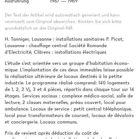
Ausführung
1967 — 1969
Der Text der Artikel wird automatisch generiert und kann
vereinzelt vom Original abweichen. Richten Sie sich bitte
grundsätzlich an das Original-Pdf.
H. Tanniger, Lausanne : installations sanitaires P. Picot,
Lausanne : chauffage central Société Romande
d'Electricité, Clärens : installations électriques
L'étude s’est orientée vers un groupe d’habitation écono­
mique. L'implantation de ces deux immeubles laisse possible
la réalisation ultérieure de locaux destinés à la petite
industrie. Le programme réalisé comprend: 140 logements
de 1, 2, 2 Vj, 3 et 4 pièces, répartis dans chaque tour sur 14
étages. Services sociaux : complexe médico-social, salle de
lecture, 2 classes maternelles, préau couvert, local pour
ambulance. Locaux de service : petit central téléphonique,
local pour transformateurs de courant, locaux de dévaloirs
et conciergerie. Locaux communs.
Prix de revient après déduction du coût de