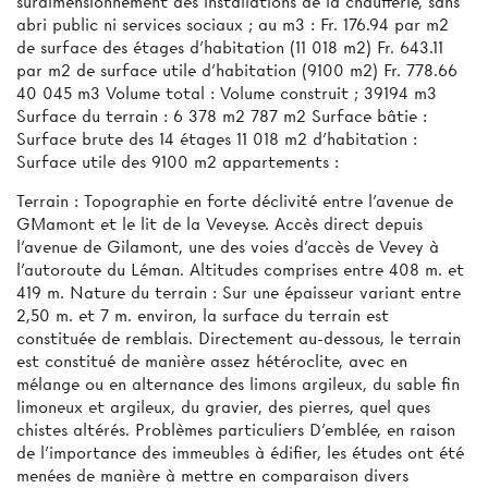
surdimensionnement des installations de la chaufferie, sans
abri public ni services sociaux ; au m3 : Fr. 176.94 par m2
de surface des étages d'habitation (11 018 m2) Fr. 643.11
par m2 de surface utile d’habitation (9100 m2) Fr. 778.66
40 045 m3 Volume total : Volume construit ; 39194 m3
Surface du terrain : 6 378 m2 787 m2 Surface bâtie :
Surface brute des 14 étages 11 018 m2 d'habitation :
Surface utile des 9100 m2 appartements :
Terrain : Topographie en forte déclivité entre l'avenue de
GMamont et le lit de la Veveyse. Accès direct depuis
l'avenue de Gilamont, une des voies d'accès de Vevey à
l'autoroute du Léman. Altitudes comprises entre 408 m. et
419 m. Nature du terrain : Sur une épaisseur variant entre
2,50 m. et 7 m. environ, la surface du terrain est
constituée de remblais. Directement au-dessous, le terrain
est constitué de manière assez hétéroclite, avec en
mélange ou en alternance des limons argileux, du sable fin
limoneux et argileux, du gravier, des pierres, quel­ ques
chistes altérés. Problèmes particuliers D'emblée, en raison
de l’importance des immeubles à édifier, les études ont été
menées de manière à mettre en comparaison divers