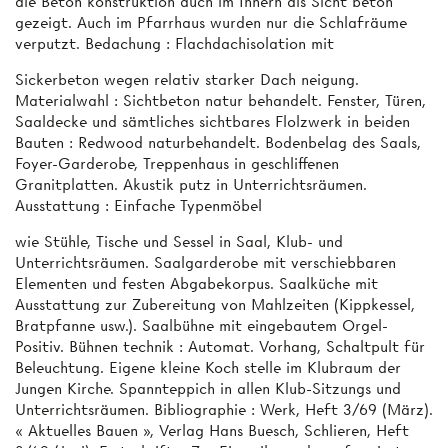
die Beton­ konstruktion auch im Innern als Sicht­ beton
gezeigt. Auch im Pfarrhaus wurden nur die Schlafräume
verputzt. Bedachung : Flachdachisolation mit
Sickerbeton wegen relativ starker Dach­ neigung.
Materialwahl : Sichtbeton natur­ behandelt. Fenster, Türen,
Saaldecke und sämtliches sichtbares Flolzwerk in beiden
Bauten : Redwood naturbehandelt. Bodenbelag des Saals,
Foyer-Garderobe, Treppenhaus in geschliffenen
Granitplatten. Akustik­ putz in Unterrichtsräumen.
Ausstattung : Einfache Typenmöbel
wie Stühle, Tische und Sessel in Saal, Klub- und
Unterrichtsräumen. Saalgarderobe mit verschiebbaren
Elementen und festen Abgabekorpus. Saalküche mit
Ausstattung zur Zubereitung von Mahlzeiten (Kippkessel,
Bratpfanne usw.). Saalbühne mit eingebautem Orgel-
Positiv. Bühnen­ technik : Automat. Vorhang, Schaltpult für
Beleuchtung. Eigene kleine Koch­ stelle im Klubraum der
Jungen Kirche. Spannteppich in allen Klub-Sitzungs­ und
Unterrichtsräumen. Bibliographie : Werk, Heft 3/69 (März).
« Aktuelles Bauen », Verlag Hans Buesch, Schlieren, Heft