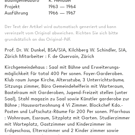
Bauingenieubüro
R. Henauer
Projekt
1963 — 1964
Ausführung
1966 — 1967
Der Text der Artikel wird automatisch generiert und kann
vereinzelt vom Original abweichen. Richten Sie sich bitte
grundsätzlich an das Original-Pdf.
Prof. Dr. W. Dunkel, BSA/SIA, Kilchberg W. Schindler, SIA,
Zürich Mitarbeiter : F. de Quervain, Zürich
Kirchgemeindehaus : Saal mit Bühne und Erweiterungs­
möglichkeit für total 400 Per­ sonen. Foyer-Garderoben.
Klub­ raum Junge Kirche, Altersstube, 3 Unterrichtsräume,
Sitzungs­ zimmer, Büro Gemeindehelferin mit Warteraum,
Bastelraum mit Garderoben, Jugend-Freizeit­ stellen (unter
Saal), Stahl­ magazin zu Saal sowie Künstler­ garderobe zur
Bühne ; Hauswartwohnung 4 Vi Zimmer. Blockchef Kdo.-
Posten und Luftschutz-Räume für 200 Per­ sonen. Pfarrhaus
: Wohnraum, Essraum, Sitzplatz mit Garten. Studierzimmer
mit Warteplatz, Gastzimmer und Kinderzimmer im
Erdgeschoss, Elternzimmer und 2 Kinder­ zimmer sowie