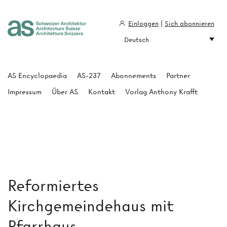
Einloggen
|
Sich abonnieren
Deutsch
Architecture Suisse
AS Encyclopaedia
AS-237
Abonnements
Partner
Impressum
Über AS
Kontakt
Vorlag Anthony Krafft
Reformiertes
Kirchgemeindehaus mit
Pfarrhaus