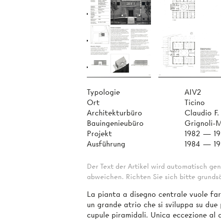
Typologie
AIV2
Ort
Ticino
Architekturbüro
Claudio F. 
Bauingenieubüro
Grignoli-
Projekt
1982 — 1
Ausführung
1984 — 1
Der Text der Artikel wird automatisch gen
abweichen. Richten Sie sich bitte grundsä
La pianta a disegno centrale vuole far
un grande atrio che si sviluppa su due 
cupule piramidali. Unica eccezione al 