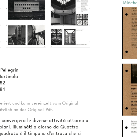
Téléch
Pellegrini
Martinola
982
984
eriert und kann vereinzelt vom Original
tzlich an das Original-Pdf.
 convergera le diverse attività attorno a
piani, illuminât! a giorno da Quattro
quadrato è il timpano d'entrata ehe si