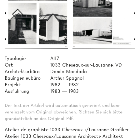
Typologie
AII7
Ort
1033 Cheseaux-sur-Lausanne, VD
Architekturbüro
Danilo Mondada
Bauingenieubüro
Arthur Spagnol
Projekt
1982 — 1982
Ausführung
1983 — 1983
Der Text der Artikel wird automatisch generiert und kann
vereinzelt vom Original abweichen. Richten Sie sich bitte
grundsätzlich an das Original-Pdf.
Atelier de graphiste 1033 Cheseaux s/Lausanne Grafiker-
Atelier 1033 Cheseaux/Lausanne Architecte Architekt