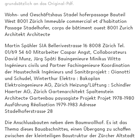
grundsätzlich an das Original-Pdf.
Wohn- und Geschäftshaus Stadel hoferpassage Bauteil
West 8001 Zürich Immeuble commercial et d'habitation
Passage Stadelhofer, corps de bâtiment ouest 8001 Zurich
Architekt Architecte
Martin Spühler SIA Bellerivestrasse 16 8008 Zürich Tel.
01/69 54 60 Mitarbeiter Caspar Angst, Collaborateurs
David Munz, Jürg Spâti Bauingenieure Minikus Witta
Ingénieurs civils und Partner Fachingenieure Koordination
der Haustechnik Ingénieurs und Sanitärprojekt : Gianotti
und Schudel, Winterthur Elektro : Bakoplan
Elektroingenieure AG, Zürich Heizung/Lüftung : Schindler
Haerter AG, Zürich Gartenarchitekt Spaltenstein
Architecte Gartenbau paysagiste Projekt Projet 1978-1980
Ausführung Réalisation 1979-1983 Adresse
Stadelhoferstrasse 28
Die Anschlussbauten neben dem Baumwollhof. Es ist das
Thema dieses Bauabschnittes, einen Übergang zu schaffen
zwischen der kleinteiligen Baustruktur der Zürcher Altstadt