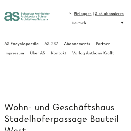
Einloggen
|
Sich abonnieren
Deutsch
Architecture Suisse
AS Encyclopaedia
AS-237
Abonnements
Partner
Impressum
Über AS
Kontakt
Vorlag Anthony Krafft
Wohn- und Geschäftshaus
Stadelhoferpassage Bauteil
West