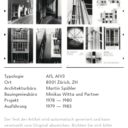
Typologie
AI5, AIV3
Ort
8001 Zürich, ZH
Architekturbüro
Martin Spühler
Bauingenieubüro
Minikus Witta und Partner
Projekt
1978 — 1980
Ausführung
1979 — 1983
Der Text der Artikel wird automatisch generiert und kann
vereinzelt vom Original abweichen. Richten Sie sich bitte