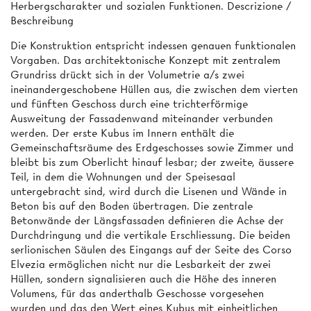
Herbergscharakter und sozialen Funktionen. Descrizione /
Beschreibung
Die Konstruktion entspricht indessen genauen funktionalen
Vorgaben. Das architektonische Konzept mit zentralem
Grundriss drückt sich in der Volumetrie a/s zwei
ineinandergeschobene Hüllen aus, die zwischen dem vierten
und fünften Geschoss durch eine trichterförmige
Ausweitung der Fassadenwand miteinander verbunden
werden. Der erste Kubus im Innern enthält die
Gemeinschaftsräume des Erdgeschosses sowie Zimmer und
bleibt bis zum Oberlicht hinauf lesbar; der zweite, äussere
Teil, in dem die Wohnungen und der Speisesaal
untergebracht sind, wird durch die Lisenen und Wände in
Beton bis auf den Boden übertragen. Die zentrale
Betonwände der Längsfassaden definieren die Achse der
Durchdringung und die vertikale Erschliessung. Die beiden
serlionischen Säulen des Eingangs auf der Seite des Corso
Elvezia ermöglichen nicht nur die Lesbarkeit der zwei
Hüllen, sondern signalisieren auch die Höhe des inneren
Volumens, für das anderthalb Geschosse vorgesehen
wurden und das den Wert eines Kubus mit einheitlichen