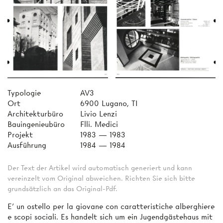
Typologie
AV3
Ort
6900 Lugano, TI
Architekturbüro
Livio Lenzi
Bauingenieubüro
Flli. Medici
Projekt
1983 — 1983
Ausführung
1984 — 1984
Der Text der Artikel wird automatisch generiert und kann
vereinzelt vom Original abweichen. Richten Sie sich bitte
grundsätzlich an das Original-Pdf.
E' un ostello per la giovane con caratteristiche alberghiere
e scopi sociali. Es handelt sich um ein Jugendgästehaus mit