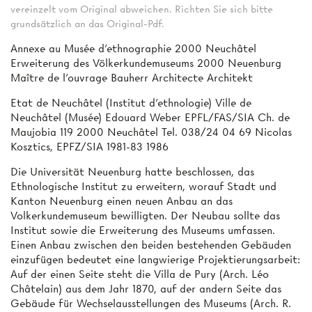
vereinzelt vom Original abweichen. Richten Sie sich bitte
grundsätzlich an das Original-Pdf.
Annexe au Musée d'ethnographie 2000 Neuchâtel
Erweiterung des Völkerkundemuseums 2000 Neuenburg
Maître de l'ouvrage Bauherr Architecte Architekt
Etat de Neuchâtel (Institut d'ethnologie) Ville de
Neuchâtel (Musée) Edouard Weber EPFL/FAS/SIA Ch. de
Maujobia 119 2000 Neuchâtel Tel. 038/24 04 69 Nicolas
Kosztics, EPFZ/SIA 1981-83 1986
Die Universität Neuenburg hatte beschlossen, das
Ethnologische Institut zu erweitern, worauf Stadt und
Kanton Neuenburg einen neuen Anbau an das
Volkerkundemuseum bewilligten. Der Neubau sollte das
Institut sowie die Erweiterung des Museums umfassen.
Einen Anbau zwischen den beiden bestehenden Gebäuden
einzufügen bedeutet eine langwierige Projektierungsarbeit:
Auf der einen Seite steht die Villa de Pury (Arch. Léo
Châtelain) aus dem Jahr 1870, auf der andern Seite das
Gebäude für Wechselausstellungen des Museums (Arch. R.