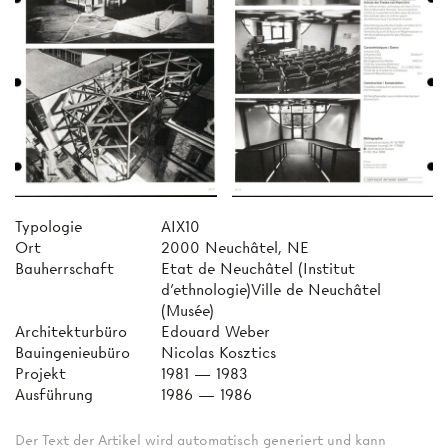
Typologie
AIX10
Ort
2000 Neuchâtel, NE
Bauherrschaft
Etat de Neuchâtel (Institut
d'ethnologie)Ville de Neuchâtel
(Musée)
Architekturbüro
Edouard Weber
Bauingenieubüro
Nicolas Kosztics
Projekt
1981 — 1983
Ausführung
1986 — 1986
Der Text der Artikel wird automatisch generiert und kann