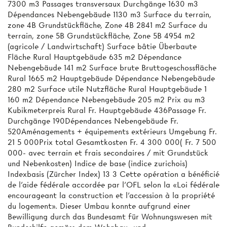
7300 m3 Passages transversaux Durchgänge 1630 m3
Dépendances Nebengebäude 1130 m3 Surface du terrain,
zone 4B Grundstückfläche, Zone 4B 2841 m2 Surface du
terrain, zone 5B Grundstückfläche, Zone 5B 4954 m2
(agricole / Landwirtschaft) Surface bâtie Überbaute
Fläche Rural Hauptgebäude 635 m2 Dépendance
Nebengebäude 141 m2 Surface brute Bruttogeschossfläche
Rural 1665 m2 Hauptgebäude Dépendance Nebengebäude
280 m2 Surface utile Nutzfläche Rural Hauptgebäude 1
160 m2 Dépendance Nebengebäude 205 m2 Prix au m3
Kubikmeterpreis Rural Fr. Hauptgebäude 436Passage Fr.
Durchgänge 190Dépendances Nebengebäude Fr.
520Aménagements + équipements extérieurs Umgebung Fr.
21 5 000Prix total Gesamtkosten Fr. 4 300 000( Fr. 7 500
000- avec terrain et frais secondaires / mit Grundstück
und Nebenkosten) Indice de base (indice zurichois)
Indexbasis (Zürcher Index) 13 3 Cette opération a bénéficié
de l'aide fédérale accordée par l'OFL selon la «Loi fédérale
encourageant la construction et l'accession à la propriété
du logement». Dieser Umbau konnte aufgrund einer
Bewilligung durch das Bundesamt für Wohnungswesen mit