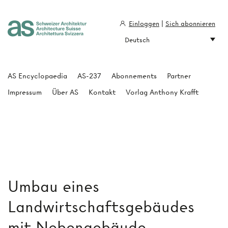
Einloggen
|
Sich abonnieren
Deutsch
Architecture Suisse
AS Encyclopaedia
AS-237
Abonnements
Partner
Impressum
Über AS
Kontakt
Vorlag Anthony Krafft
Umbau eines
Landwirtschaftsgebäudes
mit Nebengebäude