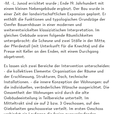
-M. -L. Junod errichtet wurde ; Ende 19. Jahrhundert mit
einem kleinen Nebengebäude ergänzt. Der Bau wurde in
einer Zeit der landwirtschaftlichen Expansion geplant. Er
enthält die Funktionen und typologischen Grundzüge der
Genfer Bauernhäuser in einer modernen und
weiterentwickelten klassizistischen Interpretation. Im
gleichen Gebäude waren folgende Räumlichkeiten
untergebracht: die Scheune und zwei Ställe in der Mitte,
der Pferdestall (mit Unterkunft für die Knechte) und die
Presse mit Keller an den Enden, mit einem Durchgang
abgetrennt.
Es lassen sich zwei Bereiche der Intervention unterscheiden:
- die kollektiven Elemente: Organisation der Räume und
der Erschliessung, Strukturen, Dach, technische
Installationen. - die innere Konzeption der Wohnungen: auf
die individuellen, veränderlichen Wünsche ausgerichtet. Die
Gesamtheit der Wohnungen wird durch die alte
Gebäudeeinteilung in Teilbereiche unterteilt. Im
Mitteltrakt sind sie auf 2 bzw. 3 Geschossen, auf den
Giebelseiten geschossweise verteilt. Im ersten Geschoss
verbindet ein Laufgang die freien querverlaufenden