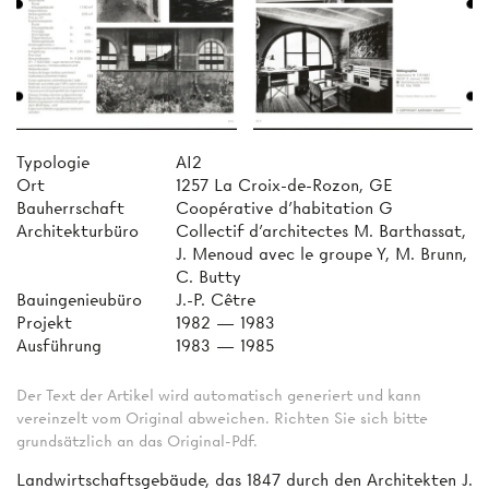
Typologie
AI2
Ort
1257 La Croix-de-Rozon, GE
Bauherrschaft
Coopérative d'habitation G
Architekturbüro
Collectif d'architectes M. Barthassat,
J. Menoud avec le groupe Y, M. Brunn,
C. Butty
Bauingenieubüro
J.-P. Cêtre
Projekt
1982 — 1983
Ausführung
1983 — 1985
Der Text der Artikel wird automatisch generiert und kann
vereinzelt vom Original abweichen. Richten Sie sich bitte
grundsätzlich an das Original-Pdf.
Landwirtschaftsgebäude, das 1847 durch den Architekten J.