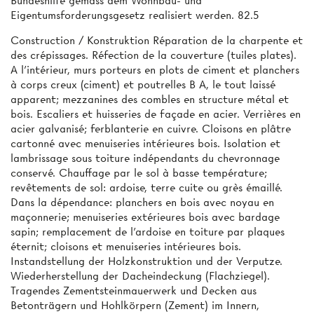
Bundeshilfe gemäss dem Wohnbau- und
Eigentumsforderungsgesetz realisiert werden. 82.5
Construction / Konstruktion Réparation de la charpente et
des crépissages. Réfection de la couverture (tuiles plates).
A l'intérieur, murs porteurs en plots de ciment et planchers
à corps creux (ciment) et poutrelles B A, le tout laissé
apparent; mezzanines des combles en structure métal et
bois. Escaliers et huisseries de façade en acier. Verrières en
acier galvanisé; ferblanterie en cuivre. Cloisons en plâtre
cartonné avec menuiseries intérieures bois. Isolation et
lambrissage sous toiture indépendants du chevronnage
conservé. Chauffage par le sol à basse température;
revêtements de sol: ardoise, terre cuite ou grès émaillé.
Dans la dépendance: planchers en bois avec noyau en
maçonnerie; menuiseries extérieures bois avec bardage
sapin; remplacement de l'ardoise en toiture par plaques
éternit; cloisons et menuiseries intérieures bois.
Instandstellung der Holzkonstruktion und der Verputze.
Wiederherstellung der Dacheindeckung (Flachziegel).
Tragendes Zementsteinmauerwerk und Decken aus
Betonträgern und Hohlkörpern (Zement) im Innern,