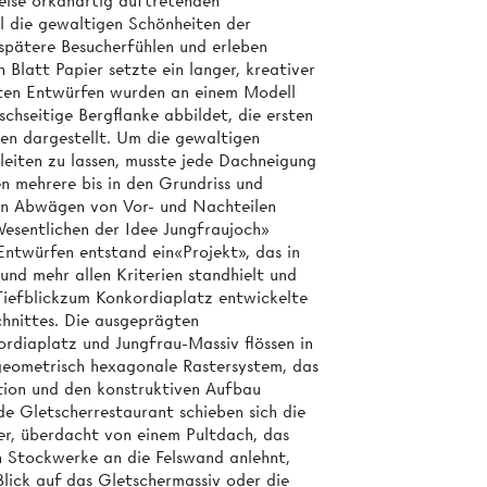
eise orkanartig auftretenden
l die gewaltigen Schönheiten der
spätere Besucherfühlen und erleben
 Blatt Papier setzte ein langer, kreativer
aften Entwürfen wurden an einem Modell
schseitige Bergflanke abbildet, die ersten
n dargestellt. Um die gewaltigen
eiten zu lassen, musste jede Dachneigung
n mehrere bis in den Grundriss und
ein Abwägen von Vor- und Nachteilen
esentlichen der Idee Jungfraujoch»
Entwürfen entstand ein«Projekt», das in
nd mehr allen Kriterien standhielt und
Tiefblickzum Konkordiaplatz entwickelte
hnittes. Die ausgeprägten
ordiaplatz und Jungfrau-Massiv flössen in
 geometrisch hexagonale Rastersystem, das
tion und den konstruktiven Aufbau
de Gletscherrestaurant schieben sich die
er, überdacht von einem Pultdach, das
en Stockwerke an die Felswand anlehnt,
lick auf das Gletschermassiv oder die