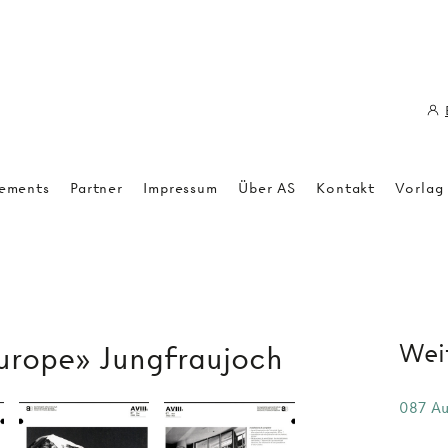
ements
Partner
Impressum
Über AS
Kontakt
Vorlag
Weit
urope» Jungfraujoch
087 Au