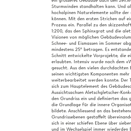
ein grösseres Gebäude auch den zeitw
Sturmwinden standhalten kann. Und al
hochalpinen Naturelemente sollte der 
können. Mit den ersten Strichen auf ein
Prozess ein. Parallel zu den skizzenh
1:200, das den Sphinxgrat und die alet
Visionen von möglichen Gebäudevolume
Schnee- und Eismassen im Sommer abgl
mindestens 25° betragen. Es entstande
Schnitt entwickelte Vorprojekte, die 
erlaubten. Intensiv wurde nach dem «W
gesucht. Aus den vielen durchdachten 
seinen wichtigsten Komponenten mehr u
weiterbearbeitet werden konnte. Der 
sich zum Hauptelement des Gebäudesc
Aussichtsachsen Aletschgletscher-Konk
den Grundriss ein und definierten das
die Grundlage für die innere Organisa
bildete. Anschliessend an das bestehen
Grundrissebenen gestaffelt übereinand
sich in einer schiefen Ebene über sieb
und im Wechselspiel immer wiederden B