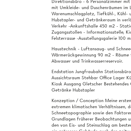
Direktionsbüro - 6 Personalzimmer mi
mit Umkleide- und Duschenräumen im 
Warenumschlagplatz, Tiefkühl-, Kühl- 
Hubstapler- und Getränkeraum in verl
Verkehr -Ankunftshalle 450 m2 - Stati
Zugangsstollen - Informationsstelle, K
Felsterrasse -Ausstellungsgalerie 100 
Haustechnik - Luftansaug- und Schne
Wärmerückgewinnung 90 m2 - Räume fü
Abwasser und Trinkwasserreservoir.
Endstation Jungfraubahn Stationsbüro
Aussichtsraum Stehbar Office Lager K
Kiosk Ausgang Gletscher Bestehendes 
Getränke Hubstapler
Konzeption / Conception Meine ersten
extremen klimatischen Verhältnissen, d
Schneetopographie sowie den Faktoren
Grundlagen früherer Beobachtungen un
den von Eis- und Steinschlag am beste