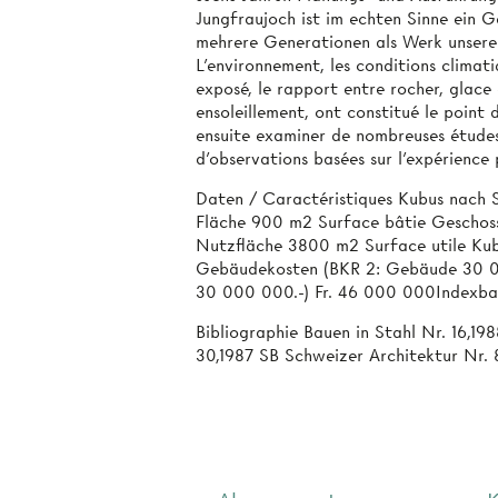
Jungfraujoch ist im echten Sinne ein 
mehrere Generationen als Werk unserer
L'environnement, les conditions climati
exposé, le rapport entre rocher, glace e
ensoleillement, ont constitué le point d
ensuite examiner de nombreuses études
d'observations basées sur l'expérience
Daten / Caractéristiques Kubus nach
Fläche 900 m2 Surface bâtie Geschos
Nutzfläche 3800 m2 Surface utile Kubi
Gebäudekosten (BKR 2: Gebäude 30 00
30 000 000.-) Fr. 46 000 000Indexbasi
Bibliographie Bauen in Stahl Nr. 16,19
30,1987 SB Schweizer Architektur Nr.