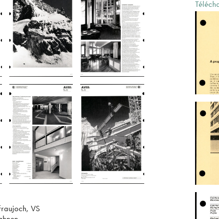
Téléch
fraujoch, VS
ahnen