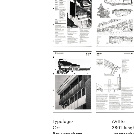
Typologie
AVIII6
Ort
3801 Jung
Bauherrschaft
Jungfraub