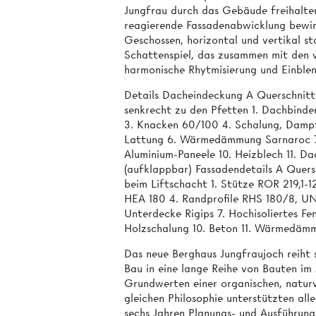
Jungfrau durch das Gebäude freihalten
reagierende Fassadenabwicklung bewir
Geschossen, horizontal und vertikal sta
Schattenspiel, das zusammen mit den 
harmonische Rhytmisierung und Einblen
Details Dacheindeckung A Querschnitt 
senkrecht zu den Pfetten 1. Dachbind
3. Knacken 60/100 4. Schalung, Dampf
Lattung 6. Wärmedämmung Sarnaroc 7. 
Aluminium-Paneele 10. Heizblech 11. Da
(aufklappbar) Fassadendetails A Quer
beim Liftschacht 1. Stütze ROR 219,1-
HEA 180 4. Randprofile RHS 180/8, UN
Unterdecke Rigips 7. Hochisoliertes Fe
Holzschalung 10. Beton 11. Wärmedämm
Das neue Berghaus Jungfraujoch reiht 
Bau in eine lange Reihe von Bauten im 
Grundwerten einer organischen, natur
gleichen Philosophie unterstützten al
sechs Jahren Planungs- und Ausführung