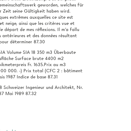
Gemeinschaftswerk geworden, welches für
 Zeit seine Gültigkeit haben wird.
ques extrêmes auxquelles ce site est
t neige, ainsi que les critères vue et
e départ de mes réflexions. Il m'a fallu
 antérieures et des données résultant
 pour déterminer 87.30
 SIA Volume SIA 18 350 m3 Überbaute
sfläche Surface brute 4400 m2
kmeterpreis Fr. 1635.Prix au m3
0 000. -) Prix total (CFC 2 : bâtiment
s 1987 Indice de base 87.31
88 Schweizer Ingenieur und Architekt, Nr.
 87 Mai 1989 87.32