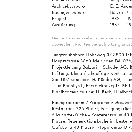
Architekturbüro
E. E. And
Bauingenieubüro
Balzari +
Projekt
1982 — 1
Ausführung
1987 — 19
Der Text der Artikel wird automatisch gen
abweichen. Richten Sie sich bitte grundsä
Jungfraubahnen Höheweg 37 3800 Inte
Hauptstrasse 3860 Meiringen Tel. 036/
Projektleitung Balzari + Schudel AG,
Lüftung, Klima / Chauffage, ventilati
Sanitär/ Sanitaire: H. Kündig AG, Thun
Thun Bauphysik, Energiekonzept: IBE I
Planificateur cuisine: H. Beck, Hüniba
Raumprogramm / Programme Gastwirtsc
Restaurant 226 Plätze, Fertigungsküch
à la carte-Küche - Konferenzraum 40 
Plätze, Regenerationsküche im besteh
Cafeteria 40 Plätze -«Toporama»-DIA-