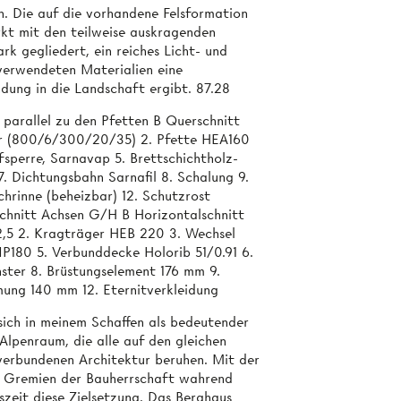
. Die auf die vorhandene Felsformation
kt mit den teilweise auskragenden
rk gegliedert, ein reiches Licht- und
verwendeten Materialien eine
dung in die Landschaft ergibt. 87.28
parallel zu den Pfetten B Querschnitt
er (800/6/300/20/35) 2. Pfette HEA160
sperre, Sarnavap 5. Brettschichtholz-
Dichtungsbahn Sarnafil 8. Schalung 9.
chrinne (beheizbar) 12. Schutzrost
schnitt Achsen G/H B Horizontalschnitt
12,5 2. Kragträger HEB 220 3. Wechsel
P180 5. Verbunddecke Holorib 51/0.91 6.
nster 8. Brüstungselement 176 mm 9.
ung 140 mm 12. Eternitverkleidung
sich in meinem Schaffen als bedeutender
Alpenraum, die alle auf den gleichen
verbundenen Architektur beruhen. Mit der
le Gremien der Bauherrschaft wahrend
szeit diese Zielsetzung. Das Berghaus