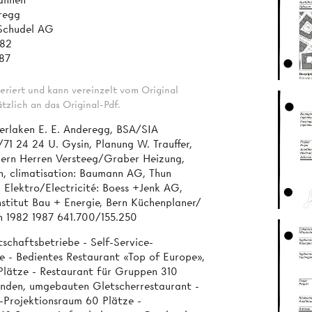
eregg
 Schudel AG
982
87
eriert und kann vereinzelt vom Original
tzlich an das Original-Pdf.
rlaken E. E. Anderegg, BSA/SIA
71 24 24 U. Gysin, Planung W. Trauffer,
 Bern Herren Versteeg/Graber Heizung,
on, climatisation: Baumann AG, Thun
 Elektro/Electricité: Boess +Jenk AG,
nstitut Bau + Energie, Bern Küchenplaner/
ch 1982 1987 641.700/155.250
haftsbetriebe - Self-Service-
e - Bedientes Restaurant «Top of Europe»,
Plätze - Restaurant für Gruppen 310
enden, umgebauten Gletscherrestaurant -
Projektionsraum 60 Plätze -