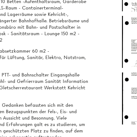
t 10 Betten -Aufenthaltsraum, Garderobe
LS-Raum - Containerterminal-
und Lagerräume sowie Kehricht-,
ängerter Bahnhofhalle. Betriebsräume und
onsbüro mit Bahn- und Postschalter in
iosk - Sanitätsraum - Lounge 150 m2 -
m2
eabsetzkammer 60 m2 -
r Lüftung, Sanitär, Elektro, Notstrom,
 PTT- und Bahnschalter Eingangshalle
ühl- und Gefrierraum Sanität Information
Gletscherrestaurant Werkstatt Kehricht
 Gedanken befassten sich mit den
en Bezugspunkten der Fels-, Eis- und
 Aussicht und Besonnung. Viele
d Erfahrungen galt es zu studieren, um
n geschützten Platz zu finden, auf dem