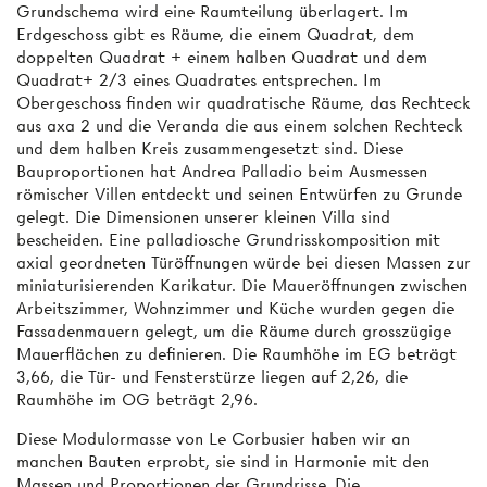
Grundschema wird eine Raumteilung überlagert. Im
Erdgeschoss gibt es Räume, die einem Quadrat, dem
doppelten Quadrat + einem halben Quadrat und dem
Quadrat+ 2/3 eines Quadrates entsprechen. Im
Obergeschoss finden wir quadratische Räume, das Rechteck
aus axa 2 und die Veranda die aus einem solchen Rechteck
und dem halben Kreis zusammengesetzt sind. Diese
Bauproportionen hat Andrea Palladio beim Ausmessen
römischer Villen entdeckt und seinen Entwürfen zu Grunde
gelegt. Die Dimensionen unserer kleinen Villa sind
bescheiden. Eine palladiosche Grundrisskomposition mit
axial geordneten Türöffnungen würde bei diesen Massen zur
miniaturisierenden Karikatur. Die Maueröffnungen zwischen
Arbeitszimmer, Wohnzimmer und Küche wurden gegen die
Fassadenmauern gelegt, um die Räume durch grosszügige
Mauerflächen zu definieren. Die Raumhöhe im EG beträgt
3,66, die Tür- und Fensterstürze liegen auf 2,26, die
Raumhöhe im OG beträgt 2,96.
Diese Modulormasse von Le Corbusier haben wir an
manchen Bauten erprobt, sie sind in Harmonie mit den
Massen und Proportionen der Grundrisse. Die