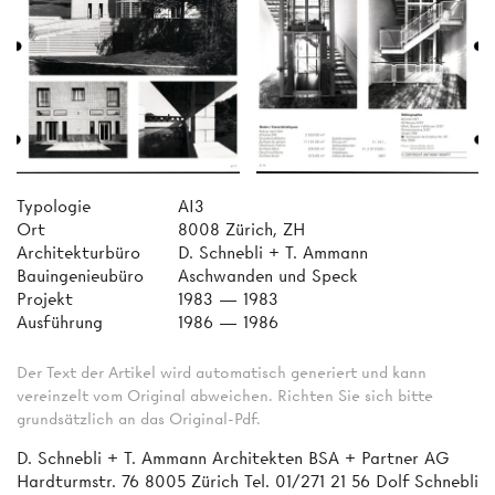
Typologie
AI3
Ort
8008 Zürich, ZH
Architekturbüro
D. Schnebli + T. Ammann
Bauingenieubüro
Aschwanden und Speck
Projekt
1983 — 1983
Ausführung
1986 — 1986
Der Text der Artikel wird automatisch generiert und kann
vereinzelt vom Original abweichen. Richten Sie sich bitte
grundsätzlich an das Original-Pdf.
D. Schnebli + T. Ammann Architekten BSA + Partner AG
Hardturmstr. 76 8005 Zürich Tel. 01/271 21 56 Dolf Schnebli