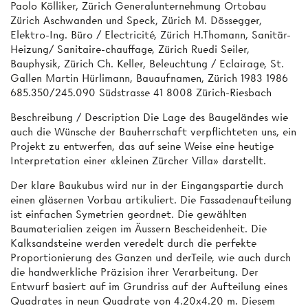
Paolo Kölliker, Zürich Generalunternehmung Ortobau
Zürich Aschwanden und Speck, Zürich M. Dössegger,
Elektro-Ing. Büro / Electricité, Zürich H.Thomann, Sanitär-
Heizung/ Sanitaire-chauffage, Zürich Ruedi Seiler,
Bauphysik, Zürich Ch. Keller, Beleuchtung / Eclairage, St.
Gallen Martin Hürlimann, Bauaufnamen, Zürich 1983 1986
685.350/245.090 Südstrasse 41 8008 Zürich-Riesbach
Beschreibung / Description Die Lage des Baugeländes wie
auch die Wünsche der Bauherrschaft verpflichteten uns, ein
Projekt zu entwerfen, das auf seine Weise eine heutige
Interpretation einer «kleinen Zürcher Villa» darstellt.
Der klare Baukubus wird nur in der Eingangspartie durch
einen gläsernen Vorbau artikuliert. Die Fassadenaufteilung
ist einfachen Symetrien geordnet. Die gewählten
Baumaterialien zeigen im Äussern Bescheidenheit. Die
Kalksandsteine werden veredelt durch die perfekte
Proportionierung des Ganzen und derTeile, wie auch durch
die handwerkliche Präzision ihrer Verarbeitung. Der
Entwurf basiert auf im Grundriss auf der Aufteilung eines
Quadrates in neun Quadrate von 4.20x4.20 m. Diesem