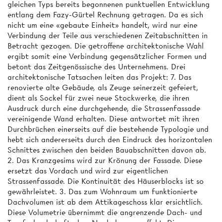
gleichen Typs bereits begonnenen punktuellen Entwicklung
entlang dem Fazy-Gürtel Rechnung getragen. Da es sich
nicht um eine «gebaute Einheit» handelt, wird nur eine
Verbindung der Teile aus verschiedenen Zeitabschnitten in
Betracht gezogen. Die getroffene architektonische Wahl
ergibt somit eine Verbindung gegensätzlicher Formen und
betont das Zeitgenössische des Unternehmens. Drei
architektonische Tatsachen leiten das Projekt: 7. Das
renovierte alte Gebäude, als Zeuge seinerzeit gefeiert,
dient als Sockel für zwei neue Stockwerke, die ihren
Ausdruck durch eine durchgehende, die Strassenfassade
vereinigende Wand erhalten. Diese antwortet mit ihren
Durchbrüchen einerseits auf die bestehende Typologie und
hebt sich andererseits durch den Eindruck des horizontalen
Schnittes zwischen den beiden Bauabschnitten davon ab.
2. Das Kranzgesims wird zur Krönung der Fassade. Diese
ersetzt das Vordach und wird zur eigentlichen
Strassenfassade. Die Kontinuität des Häuserblocks ist so
gewährleistet. 3. Das zum Wohnraum um funktionierte
Dachvolumen ist ab dem Attikageschoss klar ersichtlich.
Diese Volumetrie übernimmt die angrenzende Dach- und