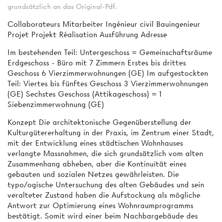
grundsätzlich an das Original-Pdf.
Collaborateurs Mitarbeiter Ingénieur civil Bauingenieur
Projet Projekt Réalisation Ausführung Adresse
Im bestehenden Teil: Untergeschoss = Gemeinschaftsräume
Erdgeschoss - Büro mit 7 Zimmern Erstes bis drittes
Geschoss 6 Vierzimmerwohnungen (GE) Im aufgestockten
Teil: Viertes bis fünftes Geschoss 3 Vierzimmerwohnungen
(GE) Sechstes Geschoss (Attikageschoss) = 1
Siebenzimmerwohnung (GE)
Konzept Die architektonische Gegenüberstellung der
Kulturgütererhaltung in der Praxis, im Zentrum einer Stadt,
mit der Entwicklung eines städtischen Wohnhauses
verlangte Massnahmen, die sich grundsätzlich vom alten
Zusammenhang abheben, aber die Kontinuität eines
gebauten und sozialen Netzes gewährleisten. Die
typo/ogische Untersuchung des alten Gebäudes und sein
veralteter Zustand haben die Aufstockung als mögliche
Antwort zur Optimierung eines Wohnraumprogramms
bestätigt. Somit wird einer beim Nachbargebäude des