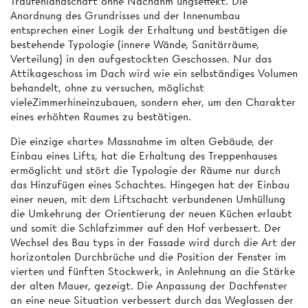
Traufenlandschaft ohne Nachahm ungseffekt. Die
Anordnung des Grundrisses und der Innenumbau
entsprechen einer Logik der Erhaltung und bestätigen die
bestehende Typologie (innere Wände, Sanitärräume,
Verteilung) in den aufgestockten Geschossen. Nur das
Attikageschoss im Dach wird wie ein selbständiges Volumen
behandelt, ohne zu versuchen, möglichst
vieleZimmerhineinzubauen, sondern eher, um den Charakter
eines erhöhten Raumes zu bestätigen.
Die einzige «harte» Massnahme im alten Gebäude, der
Einbau eines Lifts, hat die Erhaltung des Treppenhauses
ermöglicht und stört die Typologie der Räume nur durch
das Hinzufügen eines Schachtes. Hingegen hat der Einbau
einer neuen, mit dem Liftschacht verbundenen Umhüllung
die Umkehrung der Orientierung der neuen Küchen erlaubt
und somit die Schlafzimmer auf den Hof verbessert. Der
Wechsel des Bau typs in der Fassade wird durch die Art der
horizontalen Durchbrüche und die Position der Fenster im
vierten und fünften Stockwerk, in Anlehnung an die Stärke
der alten Mauer, gezeigt. Die Anpassung der Dachfenster
an eine neue Situation verbessert durch das Weglassen der