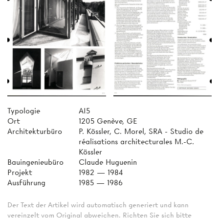
Typologie
AI5
Ort
1205 Genève, GE
Architekturbüro
P. Kössler, C. Morel, SRA - Studio de
réalisations architecturales M.-C.
Kössler
Bauingenieubüro
Claude Huguenin
Projekt
1982 — 1984
Ausführung
1985 — 1986
Der Text der Artikel wird automatisch generiert und kann
vereinzelt vom Original abweichen. Richten Sie sich bitte