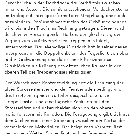
Durchbrüche in der Dachfläche das Verhältnis zwischen
Innen und Aussen. Die somit entstehenden Vordächer stehen
im Dialog mit ihrer grossformatigen Umgebung, ohne sich
anzubiedern. DerAusnahmesituation des Gebäudeeingangs
wird bis in den Traufsims Rechnung getragen. Dieser wird
durch einen vorspringenden Balkon, der gleichzeitig den
Zugang zum zurückversetzten Treppenhaus bildet,
unterbrochen. Das ehemalige Glasdach hat in seiner neuen
Interpretation die Doppelfunktion, das Tageslicht von oben
in die Dachwohnung und durch eine Filterwand aus
Glasblöcken als Krönung des öffentlichen Raumes in den
oberen Teil des Treppenhauses einzulassen.
Der Wunsch nach Kontrastwirkung hat die Erhaltung der
alten Sprossenfenster und der Fensterläden bedingt und
das Ersetzen irgendeines Teiles ausgeschlossen. Die
Doppelfenster sind eine logische Reaktion auf den
Strassenlärm und unterscheiden sich von den oberen
Isolierfenstern mit Rolläden. Die Farbgebung ergibt sich aus
dem Suchen nach einer Spannung zwischen der Natur der
verschiedenen Materialien. Der beige-rosa Verputz lässt
bei grauem Wetter Sonnenlicht und bei Sonnenschein