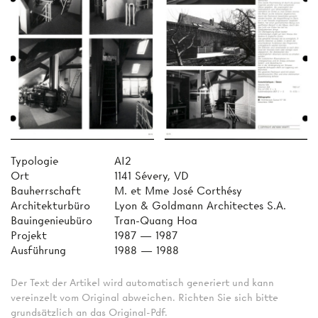
Typologie
AI2
Ort
1141 Sévery, VD
Bauherrschaft
M. et Mme José Corthésy
Architekturbüro
Lyon & Goldmann Architectes S.A.
Bauingenieubüro
Tran-Quang Hoa
Projekt
1987 — 1987
Ausführung
1988 — 1988
Der Text der Artikel wird automatisch generiert und kann
vereinzelt vom Original abweichen. Richten Sie sich bitte
grundsätzlich an das Original-Pdf.