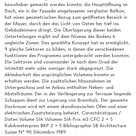
bewohnbar gemacht werden konnte; die Hauptöffnung im
Dach, ein in der Fassade eingelassener verglaster Balkon,
hat einen geometrischen Bezug zum geöffneten Bereich in
der Mauer, durch den das Licht von Osten her tief ins
Gebäudeinnere dringt. Die Überlagerung dieser beiden
Unterteilungen ergibt auf dem Niveau des Bodens 6
ungleiche Zonen. Das gewählte Konzept hat es ermöglicht,
9 gleiche Sektoren zu bilden, in denen die verschiedenen
Funktionen des Programms untergebracht werden konnten.
Die Sektoren sind voneinander Je nach dem Grad der
Intimität mehr oder weniger stark abgegrenzt. Die
Ablesbarkeit des ursprünglichen Volumens konnte so
erhalten werden. Die zusätzlichen Massnahmen im
Untergeschoss und im Anbau enthalten Neben- und
Abstellräume. Der in der Verlängerung zur Terrasse liegende
Schuppen dient zur Lagerung von Brennholz. Der gesamte
Dachraum wird mit einem skandinavischen Ofen und einer
elektrischen Zusatzheizung beheizt. Caractéristiques /
Daten Volume SIA Volumen SIA Prix m3 CFC 2 + 5
Kubikmeterpreis BKP 2 + 5 Bibliographie SB Architecture
Suisse N° 90 Décembre 1989