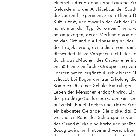
einerseits das Ergebnis von tausend P
Gelände und der Architektur der Stadt
die tausend Experimente zum Thema für
Kultur fest, und zwar in der Art der 
nennt man den Typ. Bei einem Thema wi
herangezogen, deren Merkmale von ein
an den Ort und die Erinnerung an das 
der Projektierung der Schule von Tann
dieses deduktive Vorgehen nicht der Ta
durch das «Machen des Ortes» eine i
enthält eine einfache Gruppierung von
Lehrerzimmer, ergänzt durch diverse 
schützt bei Regen den zur Erholung di
Komplexität einer Schule. Ein ruhiger
Leben der Menschen erdacht wird. Ein M
der prächtige Schlosspark, der zum Ge
aufweist. Ein einfaches und klares Pr
ein bebautes Gelände. Die dicke, da
westlichen Rand des Schlossparks von 
des Grundstücks eine harte und schüt
Bezug zwischen hinten und vorn, oben 