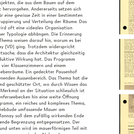
rojekten, die aus dem Bauen auf dem
 hervorgehen. Andererseits setzen sich
 eine gewisse Zeit in einer bestimmten
Gruppierung und Verteilung der Räume. Das
rd oft eine «ideale» Organisation
er Typologie abhängen. Die Erinnerung
Thema weisen darauf hin, worum es bei
ay (VD) ging. Trotzdem widerspricht
tsache, dass die Architektur gleichzeitig
nduktive Wirkung hat. Das Programm
 vier Klassenzimmern und einem
Nebenräume. Ein gedeckter Pausenhof
enenden Aussenbereich. Das Thema hat die
 und geschützter Ort, wo durch Wissen das
erkmal an der Situation schliesslich ist
nferseebecken hin eine weite Öffnung
ogramm, ein reiches und komplexes Thema,
s Gebäude umfassende Mauer am
Tannay soll dem zufällig wirkenden Ende
zende Begrenzung entgegensetzen. Der
und unten wird im mauerförmigen Teil mit