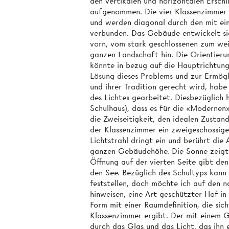
den vertikalen und horizontalen Ersc
aufgenommen. Die vier Klassenzimmer 
und werden diagonal durch den mit e
verbunden. Das Gebäude entwickelt sic
vorn, vom stark geschlossenen zum wei
ganzen Landschaft hin. Die Orientieru
könnte in bezug auf die Hauptrichtung
Lösung dieses Problems und zur Ermögl
und ihrer Tradition gerecht wird, hab
des Lichtes gearbeitet. Diesbezüglich
Schulhaus), dass es für die «Moderne
die Zweiseitigkeit, den idealen Zustan
der Klassenzimmer ein zweigeschossige
Lichtstrahl dringt ein und berührt die
ganzen Gebäudehöhe. Die Sonne zeigt d
Öffnung auf der vierten Seite gibt de
den See. Bezüglich des Schultyps kann
feststellen, doch möchte ich auf den 
hinweisen, eine Art geschützter Hof in
Form mit einer Raumdefinition, die sic
Klassenzimmer ergibt. Der mit einem 
durch das Glas und das Licht, das ihn e