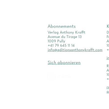
Abonnements
K
Verlag Anthony Krafft
D
Avenue du Tirage 13
F
1009 Pully
A
+41 79 645 11 14
1
info@editionsanthonykrafft.com
+
i
Sich abonnieren
R
A
1
+
as.archi
r
a