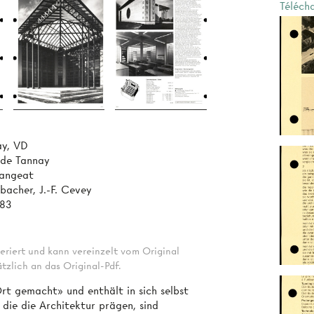
Téléch
ay, VD
de Tannay
angeat
bacher, J.-F. Cevey
983
eriert und kann vereinzelt vom Original
tzlich an das Original-Pdf.
t gemacht» und enthält in sich selbst
 die die Architektur prägen, sind