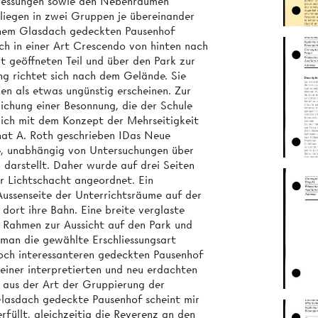
hliessungen sowie den Nebenräumen
liegen in zwei Gruppen je übereinander
inem Glasdach gedeckten Pausenhof
h in einer Art Crescendo von hinten nach
t geöffneten Teil und über den Park zur
ng richtet sich nach dem Gelände. Sie
en als etwas ungünstig erscheinen. Zur
ichung einer Besonnung, die der Schule
e ich mit dem Konzept der Mehrseitigkeit
 hat A. Roth geschrieben IDas Neue
n», unabhängig von Untersuchungen über
d darstellt. Daher wurde auf drei Seiten
r Lichtschacht angeordnet. Ein
 Aussenseite der Unterrichtsräume auf der
ort ihre Bahn. Eine breite verglaste
n Rahmen zur Aussicht auf den Park und
 man die gewählte Erschliessungsart
noch interessanteren gedeckten Pausenhof
 einer interpretierten und neu erdachten
h aus der Art der Gruppierung der
Glasdach gedeckte Pausenhof scheint mir
rfüllt, gleichzeitig die Reverenz an den