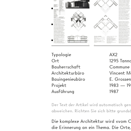
Typologie
AX2
Ort
1295 Tann
Bauherrschaft
Commune 
Architekturbüro
Vincent M
Bauingenieubüro
E. Grossen
Projekt
1983 — 1
Ausführung
1987
Der Text der Artikel wird automatisch gen
abweichen. Richten Sie sich bitte grundsä
Die komplexe Architektur wird «vom Or
die Erinnerung an ein Thema. Die Orte,