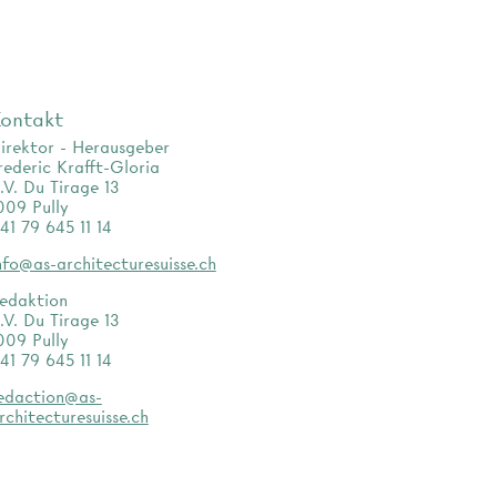
ontakt
irektor - Herausgeber
rederic Krafft-Gloria
.V. Du Tirage 13
009 Pully
41 79 645 11 14
nfo@as-architecturesuisse.ch
edaktion
.V. Du Tirage 13
009 Pully
41 79 645 11 14
edaction@as-
rchitecturesuisse.ch