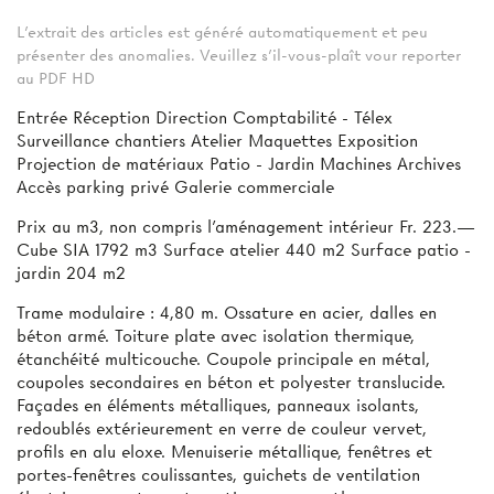
L'extrait des articles est généré automatiquement et peu
présenter des anomalies. Veuillez s'il-vous-plaît vour reporter
au PDF HD
Entrée Réception Direction Comptabilité - Télex
Surveillance chantiers Atelier Maquettes Exposition
Projection de matériaux Patio - Jardin Machines Archives
Accès parking privé Galerie commerciale
Prix au m3, non compris l’aménagement intérieur Fr. 223.—
Cube SIA 1792 m3 Surface atelier 440 m2 Surface patio -
jardin 204 m2
Trame modulaire : 4,80 m. Ossature en acier, dalles en
béton armé. Toiture plate avec isolation thermique,
étanchéité multicouche. Coupole principale en métal,
coupoles secondaires en béton et polyester translucide.
Façades en éléments métalliques, panneaux isolants,
redoublés extérieurement en verre de couleur vervet,
profils en alu eloxe. Menuiserie métallique, fenêtres et
portes-fenêtres coulissantes, guichets de ventilation