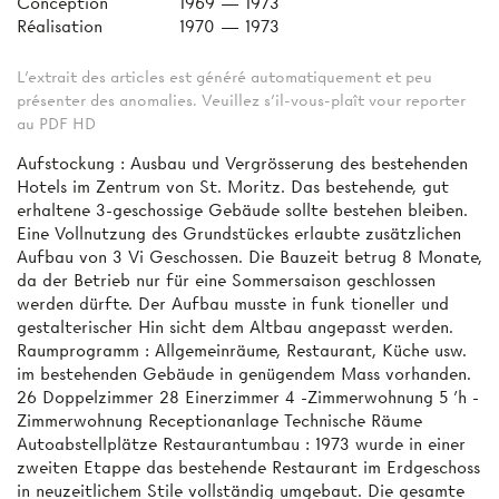
Conception
1969 — 1973
Réalisation
1970 — 1973
L'extrait des articles est généré automatiquement et peu
présenter des anomalies. Veuillez s'il-vous-plaît vour reporter
au PDF HD
Aufstockung : Ausbau und Vergrösserung des bestehenden
Hotels im Zentrum von St. Moritz. Das bestehende, gut
erhaltene 3-geschossige Gebäude sollte bestehen bleiben.
Eine Vollnutzung des Grundstückes erlaubte zusätzlichen
Aufbau von 3 Vi Geschossen. Die Bauzeit betrug 8 Monate,
da der Betrieb nur für eine Sommersaison geschlossen
werden dürfte. Der Aufbau musste in funk­ tioneller und
gestalterischer Hin­ sicht dem Altbau angepasst werden.
Raumprogramm : Allgemeinräume, Restaurant, Küche usw.
im bestehenden Gebäude in genügendem Mass vorhanden.
26 Doppelzimmer 28 Einerzimmer 4 -Zimmerwohnung 5 'h -
Zimmerwohnung Receptionanlage Technische Räume
Autoabstellplätze Restaurantumbau : 1973 wurde in einer
zweiten Etappe das bestehende Restaurant im Erdgeschoss
in neuzeitlichem Stile vollständig umgebaut. Die gesamte