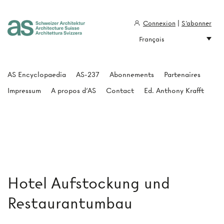
Connexion
|
S'abonner
Français
Architecture Suisse
AS Encyclopaedia
AS-237
Abonnements
Partenaires
Impressum
A propos d'AS
Contact
Ed. Anthony Krafft
Hotel Aufstockung und
Restaurantumbau