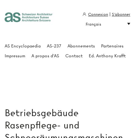
Connexion
|
S'abonner
Français
Architecture Suisse
AS Encyclopaedia
AS-237
Abonnements
Partenaires
Impressum
A propos d'AS
Contact
Ed. Anthony Krafft
Betriebsgebäude
Rasenpflege- und
Schneeräumungsmaschinen