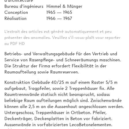
d'architecture
Bureau d'ingénieurs
Himmel & Münger
Conception
1965 — 1965
Réalisation
1966 — 1967
L'extrait des articles est généré automatiquement et peu
présenter des anomalies. Veuillez s'il-vous-plaît vour reporter
au PDF HD
Betriebs- und Verwaltungsgebäude für den Vertrieb und
Service von Rasenpflege- und Schneeräumungs­ maschinen.
Die Struktur der Firma erfordert Flexibilität in der
Raumaufteilung sowie Raumreserven.
Konstruktion Gebäude 40/25 m auf einem Raster 5/5 m
aufgebaut, Tragpfeiler, sowie 2 Treppenhäuser fix. Alle
Raumtrennwände statisch nicht beansprucht, sodass
beliebige Raum­ aufteilungen möglich sind. Zwischenwände
können alle 2,5 m an die Aussenhaut angeschlossen werden.
Untergeschoss, Treppenhäuser in Ortbeton. Pfeiler,
Deckenträger, Deckenplatten in Beton vor­ fabriziert.
Aussenwände in vorfabrizierten LecaBetonelementen.