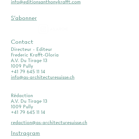
info@editionsanthonykrafft.com
S'abonner
as.archi
Contact
Directeur - Editeur
Frederic Krafft-Gloria
A.V. Du Tirage 13
1009 Pully
+41 79 645 11 14
info@as-architecturesuisse.ch
Rédaction
A.V. Du Tirage 13
1009 Pully
+41 79 645 11 14
redaction@as-architecturesuisse.ch
Instragram