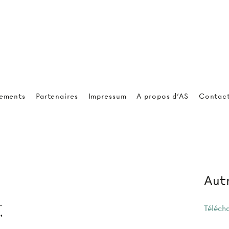
ements
Partenaires
Impressum
A propos d'AS
Contac
Autr
Téléch