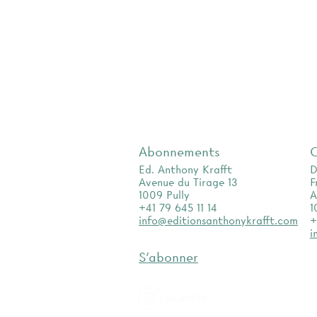
Abonnements
Ed. Anthony Krafft
D
Avenue du Tirage 13
F
1009 Pully
A
+41 79 645 11 14
1
info@editionsanthonykrafft.com
+
i
S'abonner