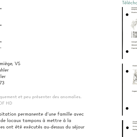
Téléch
amiège, VS
uhler
ler
73
tiquement et peu présenter des anomalies.
 PDF HD
abitation permanente d’une famille avec
ité de locaux tampons à mettre à la
ces ont été exécutés au-dessus du séjour