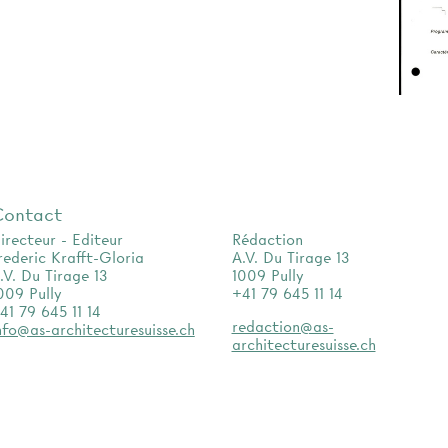
Contact
irecteur - Editeur
Rédaction
rederic Krafft-Gloria
A.V. Du Tirage 13
.V. Du Tirage 13
1009 Pully
009 Pully
+41 79 645 11 14
41 79 645 11 14
redaction@as-
nfo@as-architecturesuisse.ch
architecturesuisse.ch