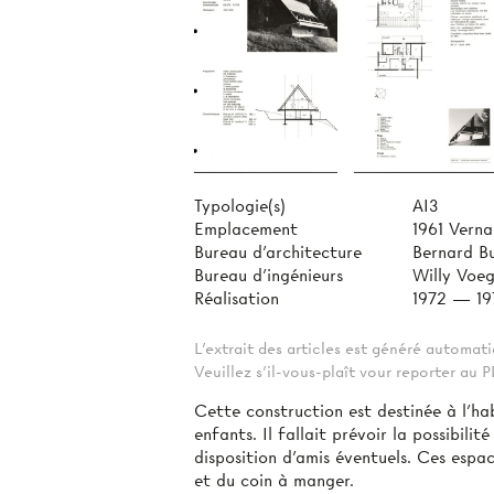
Typologie(s)
AI3
Emplacement
1961 Vern
Bureau d'architecture
Bernard B
Bureau d'ingénieurs
Willy Voeg
Réalisation
1972 — 19
L'extrait des articles est généré automa
Veuillez s'il-vous-plaît vour reporter au
Cette construction est destinée à l'h
enfants. Il fallait prévoir la possibil
disposition d'amis éventuels. Ces espa
et du coin à manger.