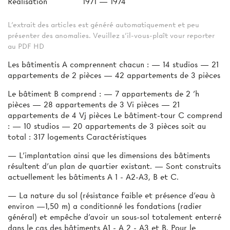
Réalisation
1971 — 1974
L'extrait des articles est généré automatiquement et peu
présenter des anomalies. Veuillez s'il-vous-plaît vour reporter
au PDF HD
Les bâtimentis A comprennent chacun : — 14 studios — 21
appartements de 2 pièces — 42 appartements de 3 pièces
Le bâtiment B comprend : — 7 appartements de 2 'h
pièces — 28 appartements de 3 Vi pièces — 21
appartements de 4 Vj pièces Le bâtiment-tour C comprend
: — 10 studios — 20 appartements de 3 pièces soit au
total : 317 logements Caractéristiques
— L’implantation ainsi que les dimensions des bâtiments
résultent d’un plan de quartier existant. — Sont construits
actuellement les bâtiments A 1 - A2-A3, B et C.
— La nature du sol (résistance faible et présence d’eau à
environ —1,50 m) a conditionné les fondations (radier
général) et empêche d’avoir un sous-sol totalement enterré
dans le cas des bâtiments A1 - A 2 - A3 et B. Pour le