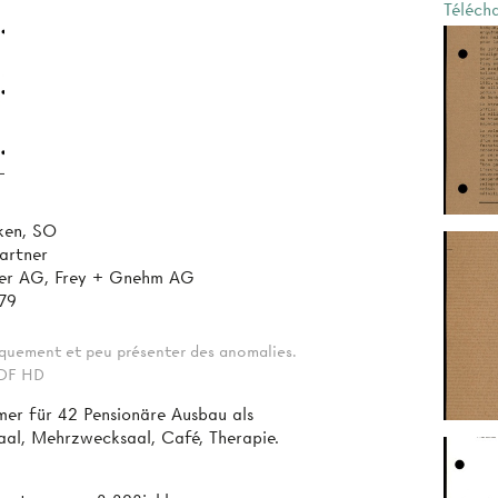
Téléch
ken, SO
artner
ster AG, Frey + Gnehm AG
79
tiquement et peu présenter des anomalies.
 PDF HD
mer für 42 Pensionäre Ausbau als
aal, Mehrzwecksaal, Café, Therapie.