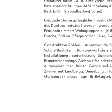
Umbauter Raum 20 000 m3 Gebäudeko
Betriebseinrichtungen 346Umgebungsk
Bett (inkl. Personalbetten) 50 m2
Gebäude Das ursprüngliche Projekt (AS
des Kantons reduziert werden, wurde 
Pensionärzimmer: Wohngruppen zu je 
Dusche, Balkon. Pflegestation : 1-er, 2
Construktion Rohbau : Aussenwände 2-s
Schale Bachstein ; Baikone vorfabrizie
Installationen : Bodenheizung, Sonnen
Brandmeldeanlage. Ausbau : Flolzdeck
Allgemeinräumen. Böden: Gänge und Al
Zimmer mit Linolbelag. Umgebung : Fl
Gericours (Fitnessanlage für Betagte).