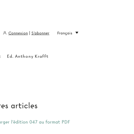
Connexion
|
S'abonner
Français
t
Ed. Anthony Krafft
es articles
arger l'édition 047 au format PDF