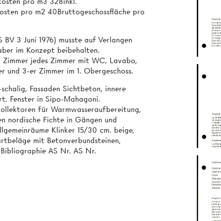
sten pro m3 328inkl.
osten pro m2 40Bruttogeschossfläche pro
 BV 3 Juni 1976) musste auf Verlangen
aber im Konzept beibehalten.
8 Zimmer jedes Zimmer mit WC, Lavabo,
-er und 3-er Zimmer im 1. Obergeschoss.
chalig, Fassaden Sichtbeton, innere
rt. Fenster in Sipo-Mahagoni.
kollektoren für Warmwasseraufbereitung,
en nordische Fichte in Gängen und
lgemeinräume Klinker 15/30 cm. beige,
artbeläge mit Betonverbundsteinen,
 Bibliographie AS Nr. AS Nr.