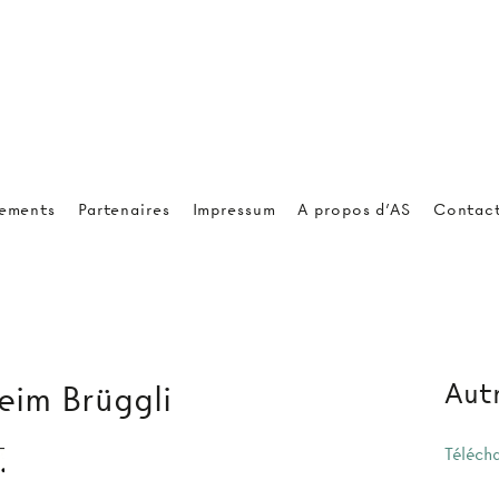
ements
Partenaires
Impressum
A propos d'AS
Contac
Autr
eim Brüggli
Téléch