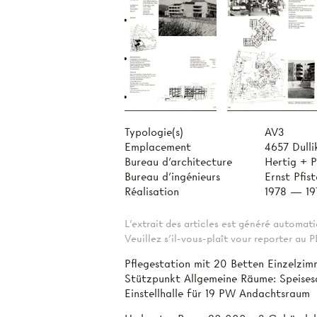
Typologie(s)
AV3
Emplacement
4657 Dulli
Bureau d'architecture
Hertig + P
Bureau d'ingénieurs
Ernst Pfi
Réalisation
1978 — 19
L'extrait des articles est généré automa
Veuillez s'il-vous-plaît vour reporter au
Pflegestation mit 20 Betten Einzelzim
Stützpunkt Allgemeine Räume: Speises
Einstellhalle für 19 PW Andachtsraum