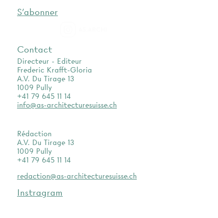
S'abonner
as.archi
Contact
Directeur - Editeur
Frederic Krafft-Gloria
A.V. Du Tirage 13
1009 Pully
+41 79 645 11 14
info@as-architecturesuisse.ch
Rédaction
A.V. Du Tirage 13
1009 Pully
+41 79 645 11 14
redaction@as-architecturesuisse.ch
Instragram