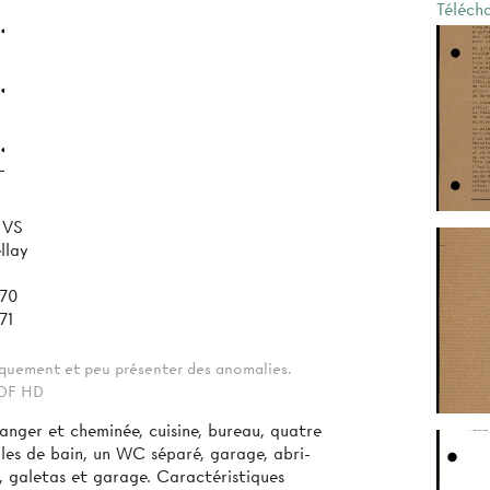
Téléch
 VS
llay
970
71
tiquement et peu présenter des anomalies.
 PDF HD
ger et cheminée, cuisine, bureau, quatre
les de bain, un WC séparé, garage, abri-
s, galetas et garage. Caractéristiques