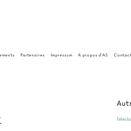
ements
Partenaires
Impressum
A propos d'AS
Contac
Autr
Téléch