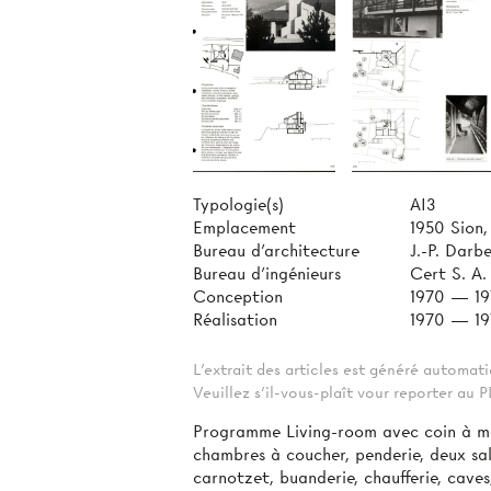
Typologie(s)
AI3
Emplacement
1950 Sion,
Bureau d'architecture
J.-P. Darbe
Bureau d'ingénieurs
Cert S. A.
Conception
1970 — 1
Réalisation
1970 — 19
L'extrait des articles est généré automa
Veuillez s'il-vous-plaît vour reporter au
Programme Living-room avec coin à man
chambres à coucher, penderie, deux sal
carnotzet, buanderie, chaufferie, cave