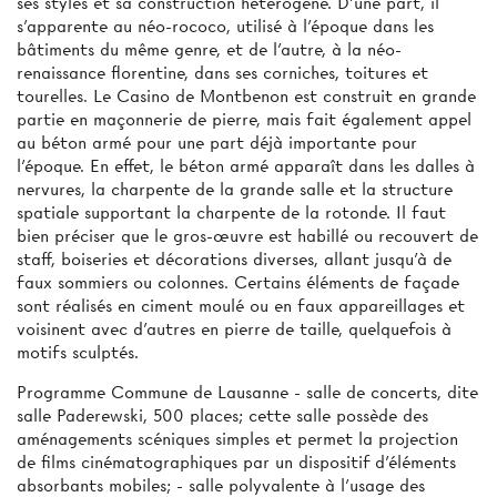
ses styles et sa construction hétérogène. D’une part, il
s’apparente au néo-rococo, utilisé à l’époque dans les
bâtiments du même genre, et de l'autre, à la néo-
renaissance florentine, dans ses corniches, toitures et
tourelles. Le Casino de Montbenon est construit en grande
partie en maçonnerie de pierre, mais fait également appel
au béton armé pour une part déjà importante pour
l’époque. En effet, le béton armé apparaît dans les dalles à
nervures, la charpente de la grande salle et la structure
spatiale supportant la charpente de la rotonde. Il faut
bien préciser que le gros-œuvre est habillé ou recouvert de
staff, boiseries et décorations diverses, allant jusqu’à de
faux sommiers ou colonnes. Certains éléments de façade
sont réalisés en ciment moulé ou en faux appareillages et
voisinent avec d’autres en pierre de taille, quelquefois à
motifs sculptés.
Programme Commune de Lausanne - salle de concerts, dite
salle Paderewski, 500 places; cette salle possède des
aménagements scéniques simples et permet la projection
de films cinématographiques par un dispositif d’éléments
absorbants mobiles; - salle polyvalente à l'usage des