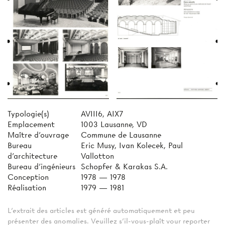
Typologie(s)
AVIII6, AIX7
Emplacement
1003 Lausanne, VD
Maître d'ouvrage
Commune de Lausanne
Bureau
Eric Musy, Ivan Kolecek, Paul
d'architecture
Vallotton
Bureau d'ingénieurs
Schopfer & Karakas S.A.
Conception
1978 — 1978
Réalisation
1979 — 1981
L'extrait des articles est généré automatiquement et peu
présenter des anomalies. Veuillez s'il-vous-plaît vour reporter