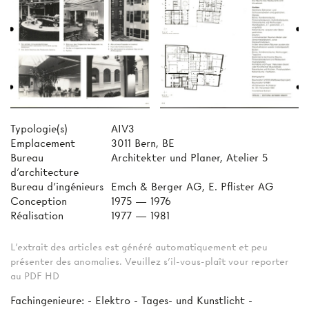
Typologie(s)
AIV3
Emplacement
3011 Bern, BE
Bureau
Architekter und Planer, Atelier 5
d'architecture
Bureau d'ingénieurs
Emch & Berger AG, E. Pflister AG
Conception
1975 — 1976
Réalisation
1977 — 1981
L'extrait des articles est généré automatiquement et peu
présenter des anomalies. Veuillez s'il-vous-plaît vour reporter
au PDF HD
Fachingenieure: - Elektro - Tages- und Kunstlicht -