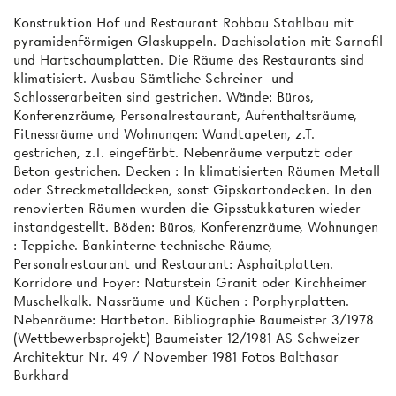
Konstruktion Hof und Restaurant Rohbau Stahlbau mit
pyramidenförmigen Glaskuppeln. Dachisolation mit Sarnafil
und Hartschaumplatten. Die Räume des Restaurants sind
klimatisiert. Ausbau Sämtliche Schreiner- und
Schlosserarbeiten sind gestrichen. Wände: Büros,
Konferenzräume, Personalrestaurant, Aufenthaltsräume,
Fitnessräume und Wohnungen: Wandtapeten, z.T.
gestrichen, z.T. eingefärbt. Nebenräume verputzt oder
Beton gestrichen. Decken : In klimatisierten Räumen Metall
oder Streckmetalldecken, sonst Gipskartondecken. In den
renovierten Räumen wurden die Gipsstukkaturen wieder
instandgestellt. Böden: Büros, Konferenzräume, Wohnungen
: Teppiche. Bankinterne technische Räume,
Personalrestaurant und Restaurant: Asphaitplatten.
Korridore und Foyer: Naturstein Granit oder Kirchheimer
Muschelkalk. Nassräume und Küchen : Porphyrplatten.
Nebenräume: Hartbeton. Bibliographie Baumeister 3/1978
(Wettbewerbsprojekt) Baumeister 12/1981 AS Schweizer
Architektur Nr. 49 / November 1981 Fotos Balthasar
Burkhard