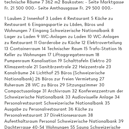
technische Räume 7 362 m2 Baukosten: - Seite Marktgasse
Fr. 21 500 000.- Seite Amthausgasse Fr. 29 500 000.-
1 Lauben 2 Innenhof 3 Laden 4 Restaurant 5 Küche zu
Restaurant 6 Eingangspartie zu Läden, Büros und
Wohnungen 7 Eingang Schweizerische Nationalbank 8
Lager zu Laden 9 WC-Anlagen zu Laden 10 WC-Anlagen
zu Restaurant 11 Garderobe zu Küche 12 Elektroverteilung
13 Containerraum 14 Technischer Raum 15 Trafo-Station 16
Keller zu Wohnungen 17 Liftaggregatenraum 18
Pumpenraum Kanalisation 19 Schalttafeln Elektro 20
Klimazentrale 21 Sanitärzentrale 22 Heizzentrale 23
Kanalräume 24 Lichthof 25 Büros (Schweizerische
Nationalbank) 26 Büros zur freien Vermietung 27
Ruheraum 28 WC zu Büros 29 Sitzungszimmer 30
Compactusanlage 31 Archivraum 32 Konferenzzentrum der
Schweizerische Nationalbank 33 Audiovisuelle Anlage 34
Personalrestaurant Schweizerische Nationalbank 35
Ausgabe zu Personalrestaurant 36 Küche zu
Personalrestaurant 37 Direktionsessraum 38
Aufenthaltsraum Personal Schweizerische Nationalbank 39
Dachterrasse 40-54 Wohnungen 55 Sauna Schweizerische