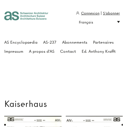
Connexion
|
S'abonner
Français
Architecture Suisse
AS Encyclopaedia
AS-237
Abonnements
Partenaires
Impressum
A propos d'AS
Contact
Ed. Anthony Krafft
Kaiserhaus